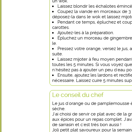
un wok.
Laissez blondir les échalotes émincé
Coupez la viande en morceaux de 3 
déposez-la dans le wok et laissez mijot
Pendant ce temps, épluchez et coup
carottes.
Ajoutez-les à la préparation.
Épluchez un morceau de gingembre, 
le.
Pressez votre orange, versez le jus,
suite.
Laissez mijoter à feu moyen penda
toutes les 5 minutes. Si vous voyez que 
n'hésitez pas à ajouter un peu d'eau po
Ensuite, ajoutez les lardons et rectif
nécessaire. Laissez cuire 5 minutes su
Le conseil du chef
Le jus d'orange ou de pamplemousse év
sèche.
J'ai choisi de servir ce plat avec de l
aux épices pour un repas complet. J'av
de sarrasin et c'est très bon aussi !
Joli petit plat savoureux pour la semai