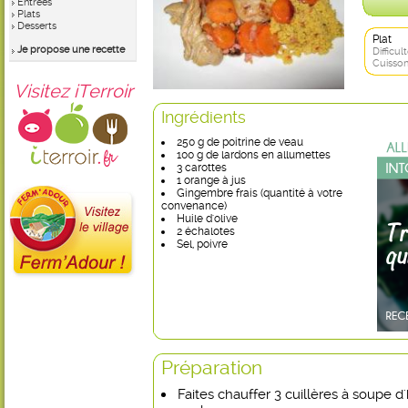
Entrées
Plats
Desserts
Plat
Je propose une recette
Difficult
Cuisson
Visitez iTerroir
Ingrédients
250 g de poitrine de veau
100 g de lardons en allumettes
3 carottes
1 orange à jus
Gingembre frais (quantité à votre
convenance)
Huile d'olive
2 échalotes
Sel, poivre
Préparation
Faites chauffer 3 cuillères à soupe d'h