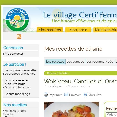
Mes recettes
Mon jardin
Mon bien êtr
Connexion
Mes recettes de cuisine
Me connecter
Les recettes
Les astuces
Les recettes vidéo
Je participe !
Je propose une recette
< Retour à la liste
Je propose une astuce
Wok Veau, Carottes et Ora
Mon livre recettes
Mon livre jardin
Proposée par
> Voir ses recettes
Mon livre bien-être
Je crée mon blog !
Imprimer
Envoyer
Mon livre
Nos recettes
Recher
Apéritifs, amuses
bouche