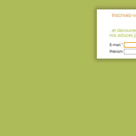
Inscrivez-
...et découvr
nos astuces ja
E-mail *
Prénom
Age