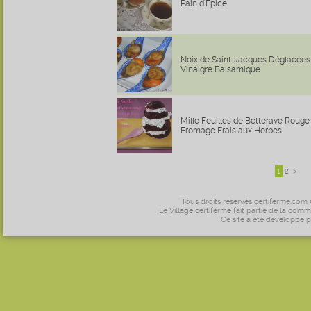
Pain d’Épice
Noix de Saint-Jacques Déglacées
Vinaigre Balsamique
Mille Feuilles de Betterave Rouge
Fromage Frais aux Herbes
1
2
>
Tous droits réservés certiferme.com
Le Village certiferme fait partie de la comm
Ce site a été développé 