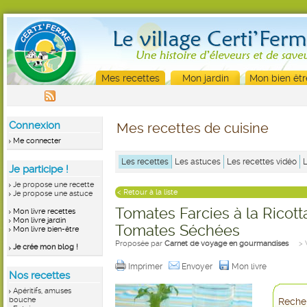
Mes recettes
Mon jardin
Mon bien êtr
Connexion
Mes recettes de cuisine
Me connecter
Les recettes
Les astuces
Les recettes vidéo
Je participe !
Je propose une recette
< Retour à la liste
Je propose une astuce
Tomates Farcies à la Ricott
Mon livre recettes
Mon livre jardin
Tomates Séchées
Mon livre bien-être
Proposée par
Carnet de voyage en gourmandises
> 
Je crée mon blog !
Imprimer
Envoyer
Mon livre
Nos recettes
Apéritifs, amuses
bouche
Recher