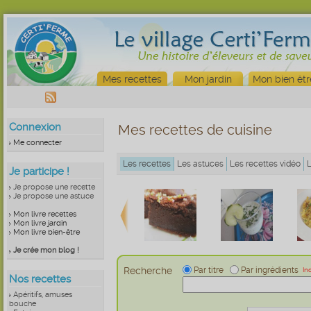
Mes recettes
Mon jardin
Mon bien êtr
Connexion
Mes recettes de cuisine
Me connecter
Les recettes
Les astuces
Les recettes vidéo
Je participe !
Je propose une recette
Je propose une astuce
Mon livre recettes
Mon livre jardin
Mon livre bien-être
Je crée mon blog !
Recherche
Par titre
Par ingrédients
In
Nos recettes
Apéritifs, amuses
bouche