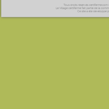
Tous droits réservés certiferme.com
Le Village certiferme fait partie de la comm
Ce site a été développé 