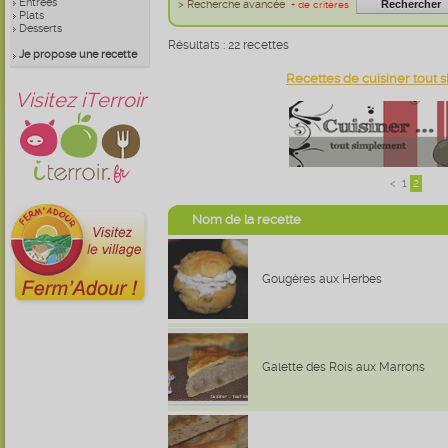
Entrées
> Recherche avancée
+ de critères
Plats
Desserts
Résultats : 22 recettes
Je propose une recette
Recettes de cuisiner tout
Visitez iTerroir
<
1
2
Nom de la recette
Gougères aux Herbes
Galette des Rois aux Marrons