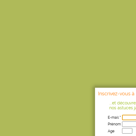
Inscrivez-vous à 
...et découvr
nos astuces ja
E-mail *
Prénom
Age