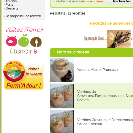
Entrées
> Recherche avancée
+ de critères
Plats
Desserts
Résultats : 12 recettes
Je propose une recette
Recettes de les envies
Visitez iTerroir
Nom de la recette
Yaourts Miel et Pruneaux
Verrines de
Crevettes/Pamplemousse et Sau
Cocktail
Verrines Crevettes / Pamplemous
Sauce Cocktail