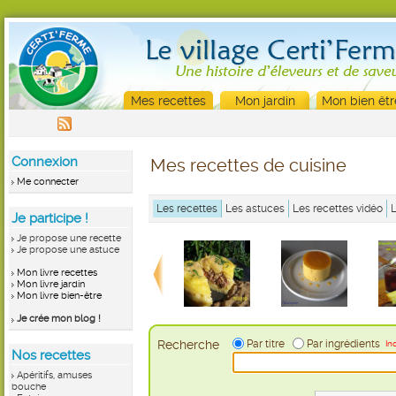
Mes recettes
Mon jardin
Mon bien êtr
Connexion
Mes recettes de cuisine
Me connecter
Les recettes
Les astuces
Les recettes vidéo
Je participe !
Je propose une recette
Je propose une astuce
Mon livre recettes
Mon livre jardin
Mon livre bien-être
Je crée mon blog !
Recherche
Par titre
Par ingrédients
In
Nos recettes
Apéritifs, amuses
bouche