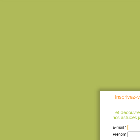
Inscrivez-
...et découvr
nos astuces ja
E-mail *
Prénom