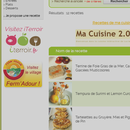
Entrées
> Recherche avancée
+ de critères
Plats
Desserts
Résultats : 12 recettes
Je propose une recette
Recettes de ma cuisi
Visitez iTerroir
Nom de la recette
Terrine de Foie Gras de la Mer, Ca
Glacées Multicolores
Tempura de Surimi et Lemon Curd
Tartelettes au Gruyère, Miel et Pi
de Pin