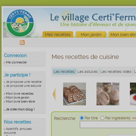
Mes recettes
Mon jardin
Mon bien êtr
Connexion
Mes recettes de cuisine
Me connecter
Les recettes
Les astuces
Les recettes vidéo
Je participe !
Je propose une recette
Je propose une astuce
Mon livre recettes
Mon livre jardin
Mon livre bien-être
Je crée mon blog !
Recherche
Par titre
Par ingrédients
In
Nos recettes
Apéritifs, amuses
bouche