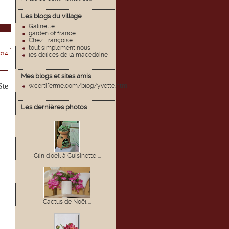
Les blogs du village
Galinette
garden of france
Chez Françoise
tout simplement nous
014
les delices de la macedoine
Mes blogs et sites amis
Ste
w.certiferme.com/blog/yvette.htm
Les dernières photos
Clin d'oeil à Cuisinette ...
Cactus de Noël ...