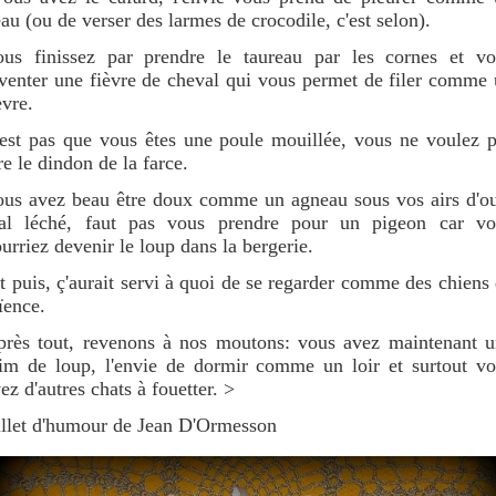
au (ou de verser des larmes de crocodile, c'est selon).
ous finissez par prendre le taureau par les cornes et vo
venter une fièvre de cheval qui vous permet de filer comme
èvre.
est pas que vous êtes une poule mouillée, vous ne voulez 
re le dindon de la farce.
us avez beau être doux comme un agneau sous vos airs d'o
al léché, faut pas vous prendre pour un pigeon car vo
urriez devenir le loup dans la bergerie.
 puis, ç'aurait servi à quoi de se regarder comme des chiens
ïence.
rès tout, revenons à nos moutons: vous avez maintenant u
im de loup, l'envie de dormir comme un loir et surtout v
ez d'autres chats à fouetter. >
llet d'humour de Jean D'Ormesson