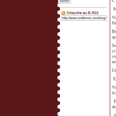
C'
Valider
Ma
S'inscrire au fil RSS
Vo
fi
Bo
qu
S
cr
c
un
Un
Et
Vo
éc
El
du
V