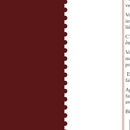
ve
V
in
li
C'
êt
Vo
m
po
Et
fa
Ap
fa
av
Bi