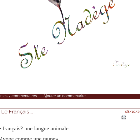
r
les
7
commentaires
|
Ajouter un commentaire
Le Français ...
08/10/2
 français? une langue animale...
Myope comme une taupe»,