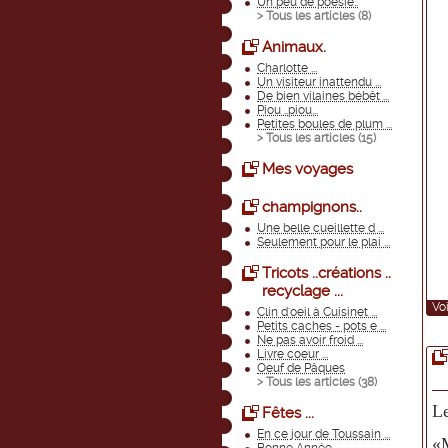
Un peu de poèsie..
> Tous les articles (
8
)
Animaux.
Charlotte ...
Un visiteur inattendu ...
De bien vilaines bébêt ...
Piou ..piou...
Petites boules de plum ...
> Tous les articles (
15
)
Mes voyages
champignons..
Une belle cueillette d ...
Seulement pour le plai ...
Tricots ..créations ..
recyclage ...
Voi
Clin d'oeil à Cuisinet ...
Petits caches - pots e ...
Ne pas avoir froid ...
Livre coeur ...
Oeuf de Pâques
> Tous les articles (
38
)
Le
Fêtes ...
En ce jour de Toussain ...
«