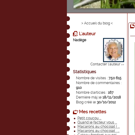
> Accueil du blog <
L'auteur
Nadège
Contacter l'auteur
>>
Statistiques
Nombre de visites :
750 615
Nombre de commentaires :
910
Nombre d'articles :
167
Dernière màj le
18/11/2018
Blog créé le
30/10/2012
Mes recettes
Petit coucou ...
Quand le facteur vous ...
Macarons au chocolat ( ...
Macarons au chocolat . ...