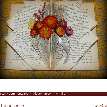
r
les
7
commentaires
|
Ajouter un commentaire
L' innocence ...
25/06/2