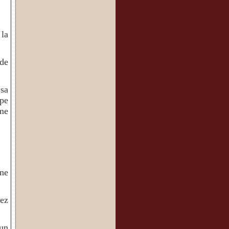
la
 de
sa
ope
me
une
tez
un