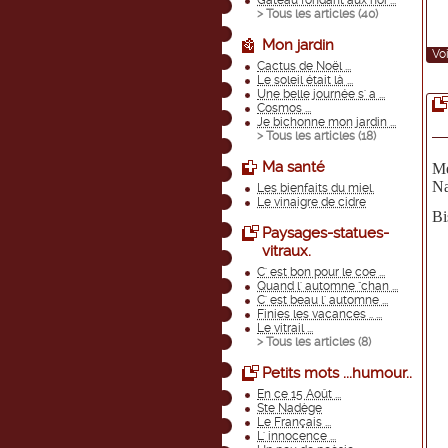
Gateau fondant aux noi ...
> Tous les articles (
40
)
Mon jardin
Voi
Cactus de Noël ...
Le soleil était là ...
Une belle journée s' a ...
Cosmos ...
Je bichonne mon jardin ...
> Tous les articles (
18
)
Ma santé
Me
Na
Les bienfaits du miel.
Le vinaigre de cidre
Bi
Paysages-statues-
vitraux.
C' est bon pour le coe ...
Quand l' automne "chan ...
C' est beau l' automne ...
Finies les vacances .. ...
Le vitrail ...
> Tous les articles (
8
)
Petits mots ...humour..
En ce 15 Août ...
Ste Nadège
Le Français ...
L' innocence ...