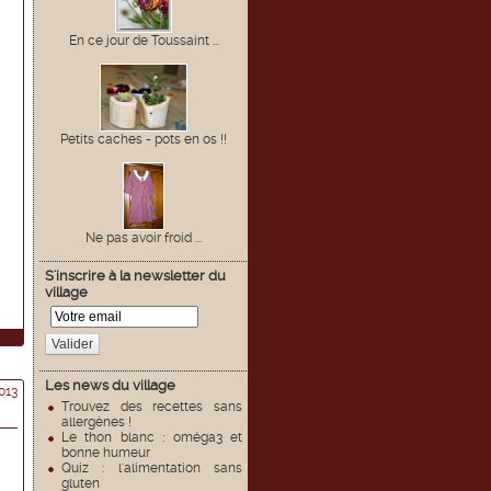
En ce jour de Toussaint ...
Petits caches - pots en os !!
Ne pas avoir froid ...
S'inscrire à la newsletter du
village
Valider
Les news du village
013
Trouvez des recettes sans
allergènes !
Le thon blanc : oméga3 et
bonne humeur
Quiz : l'alimentation sans
gluten