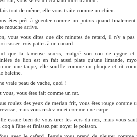
est sûr, vous serez un crapaud mort d'amour.
is tout de même, elle vous traite comme un chien.
us êtes prêt à gueuler comme un putois quand finalement 
ne mouche arrive.
n, vous vous dites que dix minutes de retard, il n'y a pas
oi casser trois pattes à un canard.
auf que la fameuse souris, malgré son cou de cygne et 
inière de lion est en fait aussi plate qu'une limande, my
omme une taupe, elle souffle comme un phoque et rit com
e baleine.
e vraie peau de vache, quoi !
 vous, vous êtes fait comme un rat.
us roulez des yeux de merlan frit, vous êtes rouge comme 
revisse, mais vous restez muet comme une carpe.
le essaie bien de vous tirer les vers du nez, mais vous sau
 coq à l'âne et finissez par noyer le poisson.
ous avez le cafard, l'envie vous prend de pleurer comme 