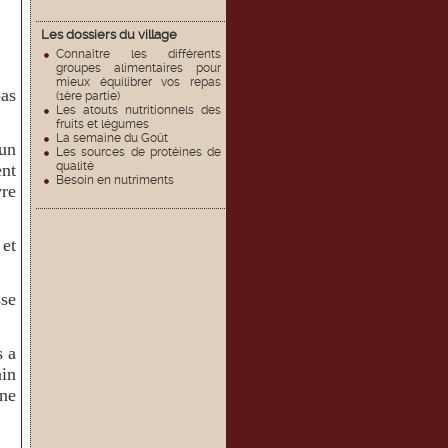
Les dossiers du village
Connaître les différents
groupes alimentaires pour
mieux équilibrer vos repas
as
(1ère partie)
Les atouts nutritionnels des
fruits et légumes
La semaine du Goût
un
Les sources de protéines de
qualité
nt
Besoin en nutriments
vre
 et
se
s a
ain
une