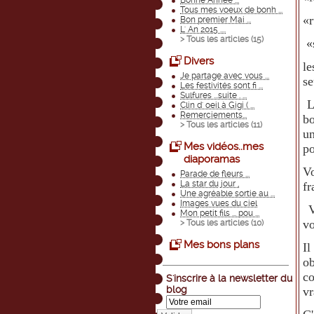
Bonne Année ...
Tous mes voeux de bonh ...
«
Bon premier Mai ...
L' An 2015 ....
> Tous les articles (
15
)
«s
Divers
l
Je partage avec vous ...
se
Les festivités sont fi ...
Sulfures ...suite . ...
L
Clin d' oeil à Gigi ( ...
Remerciements...
bo
> Tous les articles (
11
)
un
Mes vidéos..mes
po
diaporamas
Vo
Parade de fleurs ...
La star du jour ,
fr
Une agréable sortie au ...
Images vues du ciel
Vo
Mon petit fils ... pou ...
vo
> Tous les articles (
10
)
Mes bons plans
Il
ob
co
S'inscrire à la newsletter du
blog
vr