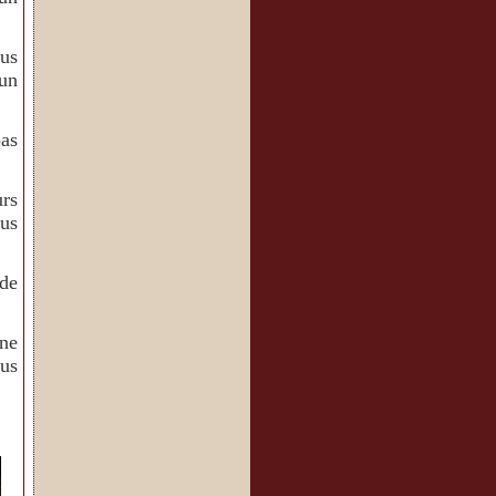
us
 un
pas
urs
us
 de
ne
ous