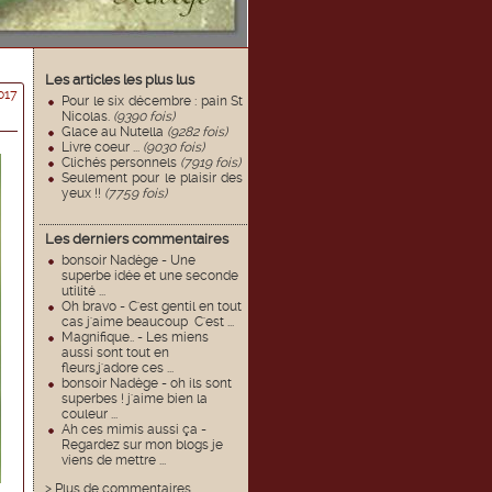
Les articles les plus lus
017
Pour le six décembre : pain St
Nicolas.
(9390 fois)
Glace au Nutella
(9282 fois)
Livre coeur ...
(9030 fois)
Clichés personnels
(7919 fois)
Seulement pour le plaisir des
yeux !!
(7759 fois)
Les derniers commentaires
bonsoir Nadège - Une
superbe idée et une seconde
utilité ...
Oh bravo - C'est gentil en tout
cas j'aime beaucoup C'est ...
Magnifique.. - Les miens
aussi sont tout en
fleurs,j'adore ces ...
bonsoir Nadège - oh ils sont
superbes ! j'aime bien la
couleur ...
Ah ces mimis aussi ça -
Regardez sur mon blogs je
viens de mettre ...
> Plus de commentaires...