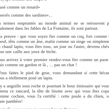
rusé comme un renard»
errés comme des sardines»...
es termes empruntés au monde animal ne se retrouvent p
ulement dans les fables de La Fontaine, ils sont partout.
a preuve : que vous soyez fier comme un coq, fort comme 
euf, têtu comme un âne, malin comme un singe ou simpleme
 chaud lapin, vous êtes tous, un jour ou l'autre, devenu chè
ur une caille aux yeux de biche.
us arrivez à votre premier rendez-vous fier comme un paon
ais comme un gardon et là , ... pas un chat !
us faites le pied de grue, vous demandant si cette bécas
us a réellement posé un lapin.
 y a anguille sous roche et pourtant le bouc émissaire qui vou
tenu ce rancard, la tête de linotte avec qui vous êtes cop
mme cochon, vous l'a certifié : cette poule a du chien, 
aie panthère!