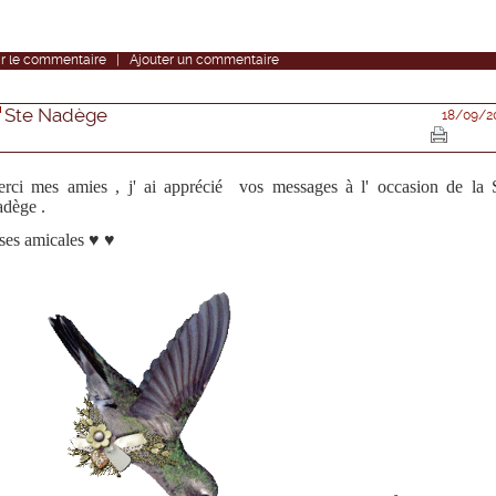
r
le commentaire
|
Ajouter un commentaire
Ste Nadège
18/09/2
rci mes amies , j' ai apprécié vos messages à l' occasion de la 
dège .
ses amicales ♥ ♥