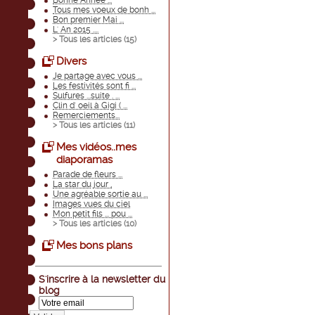
Bonne Année ...
Tous mes voeux de bonh ...
Bon premier Mai ...
L' An 2015 ....
> Tous les articles (
15
)
Divers
Je partage avec vous ...
Les festivités sont fi ...
Sulfures ...suite . ...
Clin d' oeil à Gigi ( ...
Remerciements...
> Tous les articles (
11
)
Mes vidéos..mes
diaporamas
Parade de fleurs ...
La star du jour ,
Une agréable sortie au ...
Images vues du ciel
Mon petit fils ... pou ...
> Tous les articles (
10
)
Mes bons plans
S'inscrire à la newsletter du
blog