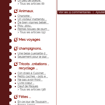
Un peu de poèsie..
> Tous les articles (
8
)
Animaux.
Voir
les
11
commentaires
|
Ajoute
Charlotte ...
Un visiteur inattendu ...
De bien vilaines bébêt ...
Piou ..piou...
Petites boules de plum ...
> Tous les articles (
15
)
Mes voyages
champignons..
Une belle cueillette d ...
Seulement pour le plai ...
Tricots ..créations ..
recyclage ...
Clin d'oeil à Cuisinet ...
Petits caches - pots e ...
Ne pas avoir froid ...
Livre coeur ...
Oeuf de Pâques
> Tous les articles (
38
)
Fêtes ...
En ce jour de Toussain ...