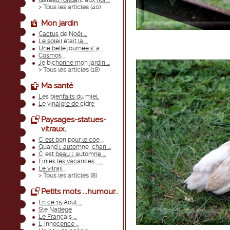
Gateau fondant aux noi ...
> Tous les articles (
40
)
Mon jardin
Cactus de Noël ...
Le soleil était là ...
Une belle journée s' a ...
Cosmos ...
Je bichonne mon jardin ...
> Tous les articles (
18
)
Ma santé
Les bienfaits du miel.
Le vinaigre de cidre
Paysages-statues-
vitraux.
C' est bon pour le coe ...
Quand l' automne "chan ...
C' est beau l' automne ...
Finies les vacances .. ...
Le vitrail ...
> Tous les articles (
8
)
Petits mots ...humour..
En ce 15 Août ...
Ste Nadège
Le Français ...
L' innocence ...