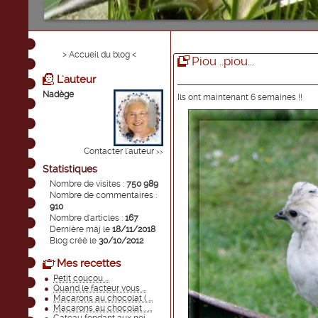
> Accueil du blog <
Piou ..piou...
L'auteur
Nadège
Ils ont maintenant 6 semaines !!
Contacter l'auteur
>>
Statistiques
Nombre de visites :
750 989
Nombre de commentaires :
910
Nombre d'articles :
167
Dernière màj le
18/11/2018
Blog créé le
30/10/2012
Mes recettes
Petit coucou ...
Quand le facteur vous ...
Macarons au chocolat ( ...
Macarons au chocolat . ...