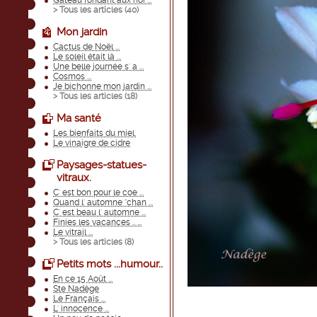
Gateau fondant aux noi ...
> Tous les articles (
40
)
Mon jardin
Cactus de Noël ...
Le soleil était là ...
Une belle journée s' a ...
Cosmos ...
Je bichonne mon jardin ...
> Tous les articles (
18
)
Ma santé
Les bienfaits du miel.
Le vinaigre de cidre
Paysages-statues-
vitraux.
C' est bon pour le coe ...
Quand l' automne "chan ...
C' est beau l' automne ...
Finies les vacances .. ...
Le vitrail ...
> Tous les articles (
8
)
Petits mots ...humour..
En ce 15 Août ...
Ste Nadège
Le Français ...
L' innocence ...