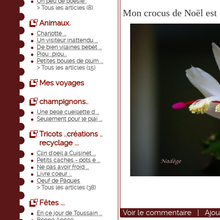
Un peu de poèsie..
> Tous les articles (
8
)
Mon crocus de Noël est en
Animaux.
Charlotte ...
Un visiteur inattendu ...
De bien vilaines bébêt ...
Piou ..piou...
Petites boules de plum ...
> Tous les articles (
15
)
Mes voyages
champignons..
Une belle cueillette d ...
Seulement pour le plai ...
Tricots ..créations ..
recyclage ...
Clin d'oeil à Cuisinet ...
Petits caches - pots e ...
Ne pas avoir froid ...
Livre coeur ...
Oeuf de Pâques
> Tous les articles (
38
)
Fêtes ...
Voir
le commentaire
|
Ajou
En ce jour de Toussain ...