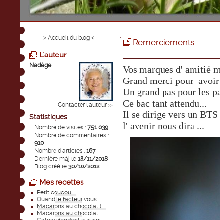
> Accueil du blog <
Remerciements...
L'auteur
Nadège
Vos marques d' amitié m'
Grand merci pour avoir 
Un grand pas pour les pa
Ce bac tant attendu...
Contacter l'auteur
>>
Il se dirige vers un BTS
Statistiques
l' avenir nous dira ...
Nombre de visites :
751 039
Nombre de commentaires :
910
Nombre d'articles :
167
Dernière màj le
18/11/2018
Blog créé le
30/10/2012
Mes recettes
Petit coucou ...
Quand le facteur vous ...
Macarons au chocolat ( ...
Macarons au chocolat . ...