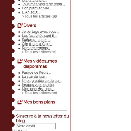
Bonne Année ...
Tous mes voeux de bonh ...
Bon premier Mai ...
L' An 2015 ....
> Tous les articles (
15
)
Divers
Je partage avec vous ...
Les festivités sont fi ...
Sulfures ...suite . ...
Clin d' oeil à Gigi ( ...
Remerciements...
> Tous les articles (
11
)
Mes vidéos..mes
diaporamas
Parade de fleurs ...
La star du jour ,
Une agréable sortie au ...
Images vues du ciel
Mon petit fils ... pou ...
> Tous les articles (
10
)
Mes bons plans
S'inscrire à la newsletter du
blog