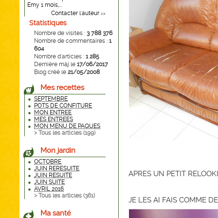
Emy 1 mois,...
Contacter l'auteur
>>
Statistiques
Nombre de visites :
3 788 376
Nombre de commentaires :
1
604
Nombre d'articles :
1 285
Dernière màj le
17/06/2017
Blog créé le
21/05/2008
Mes recettes
SEPTEMBRE
POTS DE CONFITURE
MON ENTREE
MES ENTREES
MON MENU DE PAQUES
> Tous les articles (
199
)
Mon jardin
OCTOBRE
JUIN RERESUITE
APRES UN PETIT RELOOK
JUIN RESUITE
JUIN SUITE
AVRIL 2016
> Tous les articles (
361
)
JE LES AI FAIS COMME D
Ma santé