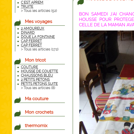
C'EST APREM
TRUITE
> Tous les articles (
52
)
BON SAMEDI J'AI CHANG
HOUSSE POUR PROTEGE
Mes voyages
CELLE DE LA MAMAN AV
2 AMOUREUX
DINARD
DOUE LA FONTAINE
CAP FERRET
CAP FERRET
> Tous les articles (
172
)
Mon tricot
COUTURE
HOUSSE DE COUETTE
CHAUSSONS BLEU
2 PETITS PETONS
PETITS PETONS SUITE
> Tous les articles (
8
)
Ma couture
Mon crochets
thermomix