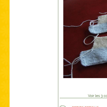
Voir
les
3
co