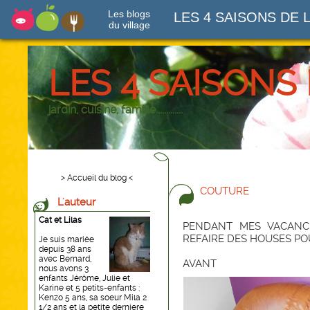
Les blogs
LES 4 SAISONS DE 
du village
LES 4 SAISONS
jardin, cuisine, famille.............
> Accueil du blog <
COUTURE
L'auteur
Cat et Lilas
PENDANT MES VACANCE
REFAIRE DES HOUSES P
Je suis mariée
depuis 38 ans
avec Bernard,
AVANT
nous avons 3
enfants Jérôme, Julie et
Karine et 5 petits-enfants :
Kenzo 5 ans, sa soeur Mila 2
1/2 ans et la petite derniere