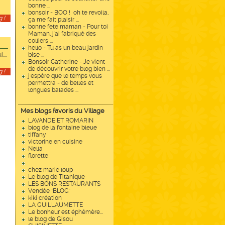
bonne ...
bonsoir - BOO ! oh te revoila,
 !
ça me fait plaisir ...
bonne fete maman - Pour toi
Maman, j'ai fabriqué des
colliers ...
hello - Tu as un beau jardin
...
bise ...
Bonsoir Catherine - Je vient
de découvrir votre blog bien ...
 !
j'espère que le temps vous
permettra - de belles et
longues balades ...
Mes blogs favoris du Village
LAVANDE ET ROMARIN
blog de la fontaine bleue
tiffany
victorine en cuisine
Nella
florette
chez marie loup
Le blog de Titanique
LES BONS RESTAURANTS
Vendée "BLOG"
kiki création
LA GUILLAUMETTE
Le bonheur est éphémère...
le blog de Gisou