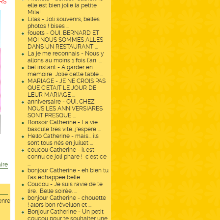
URS
elle est bien jolie la petite
Mila! ...
Lilas - Joli souvenrs, belles
photos ! bises ...
fouets - OUI, BERNARD ET
MOI NOUS SOMMES ALLES
DANS UN RESTAURANT ...
La je me reconnais - Nous y
allons au moins 1 fois l'an ...
bel instant - A garder en
mémoire Jolie cette table ...
MARIAGE - JE NE CROIS PAS
QUE C'ETAIT LE JOUR DE
LEUR MARIAGE ...
anniversaire - OUI, CHEZ
NOUS LES ANNIVERSIARES
SONT PRESQUE ...
Bonsoir Catherine - La vie
bascule très vite...j'espère ...
Hello Catherine - mais... ils
sont tous nés en juillet ...
coucou Catherine - il est
connu ce joli phare ! c'est ce
...
ire
bonjour Catherine - eh bien tu
l'as échappée belle ...
Coucou - Je suis ravie de te
lire. Belle soirée. ...
bonjour Catherine - chouette
enre
! alors bon réveillon et ...
Bonjour Catherine - Un petit
coucou pour te souhaiter une