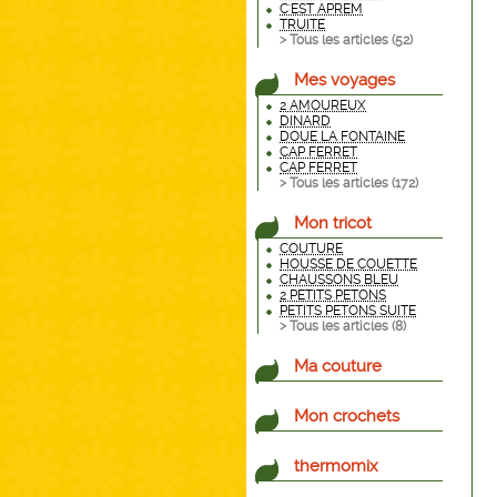
C'EST APREM
TRUITE
> Tous les articles (
52
)
Mes voyages
2 AMOUREUX
DINARD
DOUE LA FONTAINE
CAP FERRET
CAP FERRET
> Tous les articles (
172
)
Mon tricot
COUTURE
HOUSSE DE COUETTE
CHAUSSONS BLEU
2 PETITS PETONS
PETITS PETONS SUITE
> Tous les articles (
8
)
Ma couture
Mon crochets
thermomix