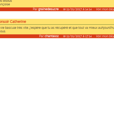
os bisous
ançoise
Par
grainedesucre
le 11/01/2017 à 14:14
Voir mon blog
onsoir Catherine
vie bascule très vite...j'espère que tu as récupéré et que tout va mieux auhjourd'hui.
sous.
Par
chantal02
le 11/01/2017 à 17:14
Voir mon blog