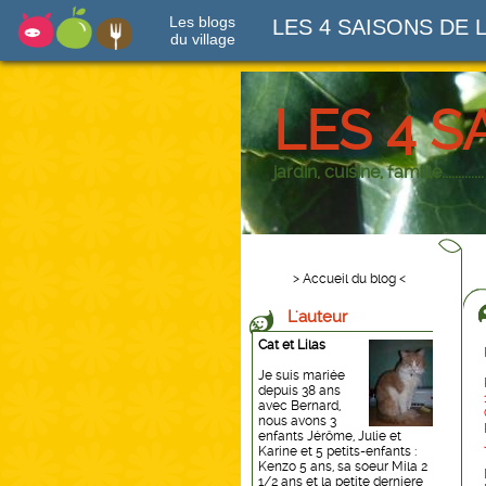
Les blogs
LES 4 SAISONS DE 
du village
LES 4 S
jardin, cuisine, famille.............
> Accueil du blog <
L'auteur
Cat et Lilas
Je suis mariée
depuis 38 ans
avec Bernard,
nous avons 3
enfants Jérôme, Julie et
Karine et 5 petits-enfants :
Kenzo 5 ans, sa soeur Mila 2
1/2 ans et la petite derniere