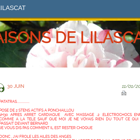
LILASCAT
AISONS DE LILASC
30 JUIN
11/01/2
PATATRAS....................
POSE DE 2 STENS ACTIFS A PONCHAILLOU
1H30 APRES ARRET CARDIAQUE AVEC MASSAGE ..2 .ELECTROCHOCS EN
COMME A LA TELE SAUF QUE MOI JE NE VOYAIS RIEN DU TOUT CE QUI
PASSAIT DEVANT BERNARD
JE VOUS DIS PAS COMMENT IL EST RESTER CHOQUE
DONC , J'AI FROLE LES AILES DES ANGES