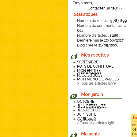
Emy 1 mois,...
Contacter l'auteur
>>
Statistiques
Nombre de visites :
3 787 899
Nombre de commentaires :
1
604
Nombre d'articles :
1 285
Dernière màj le
17/06/2017
Blog créé le
21/05/2008
Mes recettes
SEPTEMBRE
POTS DE CONFITURE
MON ENTREE
MES ENTREES
MON MENU DE PAQUES
> Tous les articles (
199
)
Mon jardin
OCTOBRE
JUIN RERESUITE
JUIN RESUITE
JUIN SUITE
b
AVRIL 2016
> Tous les articles (
361
)
eh
de
Ma santé
j'