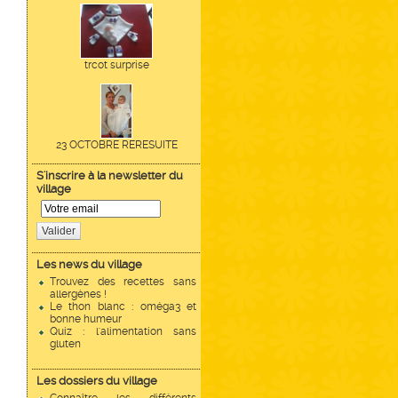
trcot surprise
23 OCTOBRE RERESUITE
S'inscrire à la newsletter du
village
Valider
Les news du village
Trouvez des recettes sans
allergènes !
Le thon blanc : oméga3 et
bonne humeur
Quiz : l'alimentation sans
gluten
Les dossiers du village