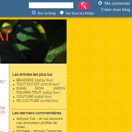
Me connecter
Créer mon blog
Sur ce blog
Sur tous les blogs
AT
Les articles les plus lus
BRADERIE
(29034 fois)
017
TOUT EST DIT
(27678 fois)
DANS MON JARDIN
FOURRE-TOUT
(11824 fois)
COUTURE
(11816 fois)
RE-COUTURE
(11768 fois)
FIN
 CE
Les derniers commentaires
bonjour Cat - oh oui laissons
ces amoureux profiter du
soleil ...
Michèle - bonsoir Catherine