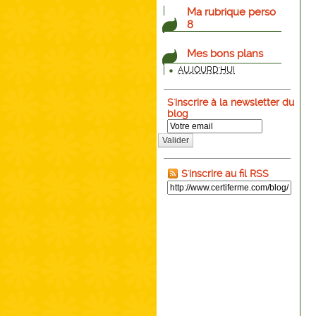
Ma rubrique perso
8
Mes bons plans
AUJOURD'HUI
S'inscrire à la newsletter du
blog
Valider
S'inscrire au fil RSS