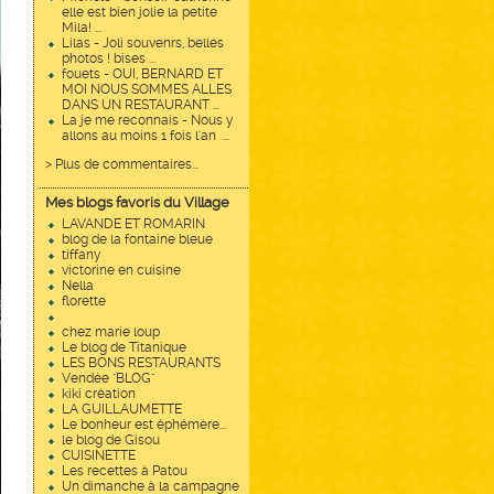
elle est bien jolie la petite
Mila! ...
Lilas - Joli souvenrs, belles
photos ! bises ...
fouets - OUI, BERNARD ET
MOI NOUS SOMMES ALLES
DANS UN RESTAURANT ...
La je me reconnais - Nous y
allons au moins 1 fois l'an ...
> Plus de commentaires...
Mes blogs favoris du Village
LAVANDE ET ROMARIN
blog de la fontaine bleue
tiffany
victorine en cuisine
Nella
florette
chez marie loup
Le blog de Titanique
LES BONS RESTAURANTS
Vendée "BLOG"
kiki création
LA GUILLAUMETTE
Le bonheur est éphémère...
le blog de Gisou
CUISINETTE
Les recettes à Patou
Un dimanche à la campagne