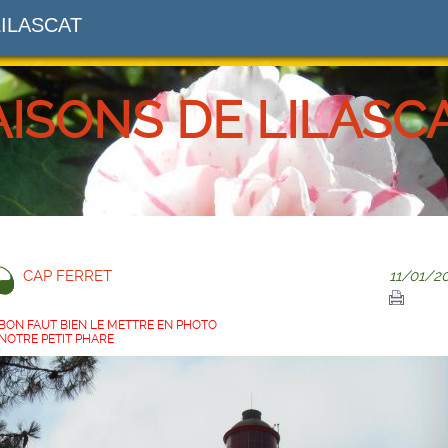
LILASCAT
AISONS DE LILASC
CAP FERRET
11/01/2
BON FAUT BIEN LE METTRE EN PHOTO
NOTRE PETIT PHARE