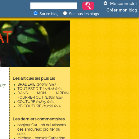
Me connecter
Créer mon blog
Sur ce blog
Sur tous les blogs
AT
Les articles les plus lus
BRADERIE
(29034 fois)
017
TOUT EST DIT
(27678 fois)
DANS MON JARDIN
FOURRE-TOUT
(11824 fois)
COUTURE
(11815 fois)
RE-COUTURE
(11766 fois)
Les derniers commentaires
bonjour Cat - oh oui laissons
ces amoureux profiter du
soleil ...
Michèle - bonsoir Catherine