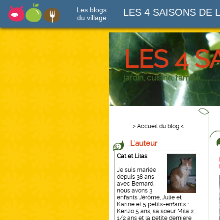
Les blogs
LES 4 SAISONS DE 
du village
LES 4 S
jardin, cuisine, famille.............
> Accueil du blog <
L'auteur
Cat et Lilas
Je suis mariée
depuis 38 ans
avec Bernard,
nous avons 3
enfants Jérôme, Julie et
Karine et 5 petits-enfants :
Kenzo 5 ans, sa soeur Mila 2
1/2 ans et la petite derniere