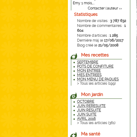
Emy 1 mois,...
Contacter l'auteur
>>
Statistiques
Nombre de visites :
3 787 632
Nombre de commentaires :
1
604
Nombre d'articles :
1 285
Dernière màj le
17/06/2017
Blog créé le
21/05/2008
Mes recettes
SEPTEMBRE
POTS DE CONFITURE
MON ENTREE
MES ENTREES
MON MENU DE PAQUES
> Tous les articles (
199
)
Mon jardin
OCTOBRE
JUIN RERESUITE
JUIN RESUITE
JUIN SUITE
AVRIL 2016
> Tous les articles (
361
)
Ma santé