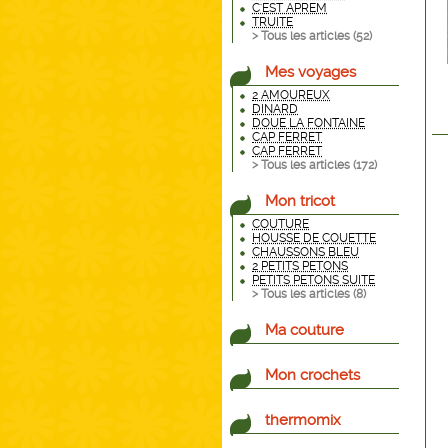
C'EST APREM
TRUITE
> Tous les articles (
52
)
Mes voyages
2 AMOUREUX
DINARD
DOUE LA FONTAINE
CAP FERRET
CAP FERRET
> Tous les articles (
172
)
Mon tricot
COUTURE
HOUSSE DE COUETTE
CHAUSSONS BLEU
2 PETITS PETONS
PETITS PETONS SUITE
> Tous les articles (
8
)
Ma couture
Mon crochets
thermomix