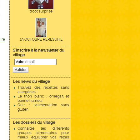
trcot surprise
ire
23 OCTOBRE RERESUITE
S'inscrire à la newsletter du
village
Valider
Les news du village
Trouvez des recettes sans
allergènes !
Le thon blanc : oméga3 et
bonne humeur
Quiz : l'alimentation sans
gluten
Les dossiers du village
Connaître les différents
groupes alimentaires pour
mieux équilibrer vos repas