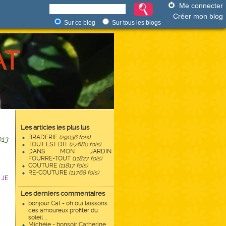
Me connecter
Créer mon blog
Sur ce blog
Sur tous les blogs
AT
Les articles les plus lus
BRADERIE
(29036 fois)
13
TOUT EST DIT
(27680 fois)
DANS MON JARDIN
FOURRE-TOUT
(11827 fois)
COUTURE
(11817 fois)
RE-COUTURE
(11768 fois)
 JE
Les derniers commentaires
bonjour Cat - oh oui laissons
ces amoureux profiter du
soleil ...
Michèle - bonsoir Catherine