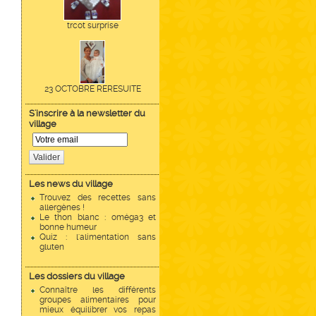
trcot surprise
23 OCTOBRE RERESUITE
S'inscrire à la newsletter du
village
Valider
Les news du village
Trouvez des recettes sans
allergènes !
Le thon blanc : oméga3 et
bonne humeur
Quiz : l'alimentation sans
gluten
Les dossiers du village
Connaître les différents
groupes alimentaires pour
mieux équilibrer vos repas