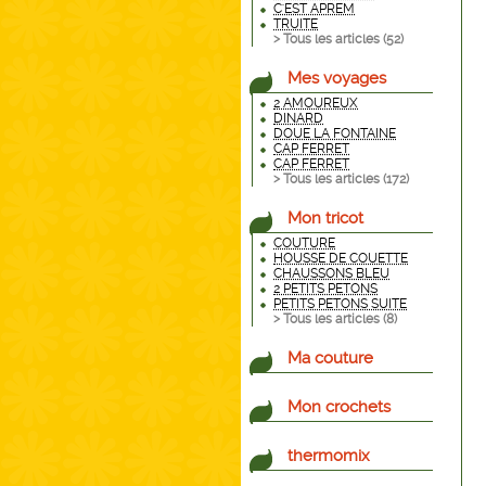
C'EST APREM
TRUITE
> Tous les articles (
52
)
Mes voyages
2 AMOUREUX
DINARD
DOUE LA FONTAINE
CAP FERRET
CAP FERRET
> Tous les articles (
172
)
Mon tricot
COUTURE
HOUSSE DE COUETTE
CHAUSSONS BLEU
2 PETITS PETONS
PETITS PETONS SUITE
> Tous les articles (
8
)
Ma couture
Mon crochets
thermomix