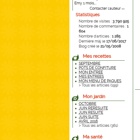
Emy 1 mois,...
Contacter l'auteur
>>
Statistiques
Nombre de visites :
3 790 925
Nombre de commentaires :
1
604
Nombre d'articles :
1 285
Dernière màj le
17/06/2017
Blog créé le
21/05/2008
Mes recettes
SEPTEMBRE
POTS DE CONFITURE
MON ENTREE
MES ENTREES
MON MENU DE PAQUES
> Tous les articles (
199
)
Mon jardin
OCTOBRE
JUIN RERESUITE
JUIN RESUITE
JUIN SUITE
AVRIL 2016
> Tous les articles (
361
)
Ma santé