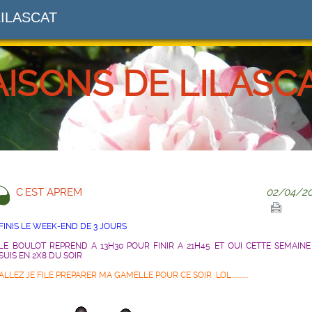
LILASCAT
AISONS DE LILASC
C'EST APREM
02/04/20
FINIS LE WEEK-END DE 3 JOURS
LE BOULOT REPREND A 13H30 POUR FINIR A 21H45 ET OUI CETTE SEMAINE
SUIS EN 2X8 DU SOIR
ALLEZ JE FILE PREPARER MA GAMELLE POUR CE SOIR LOL............