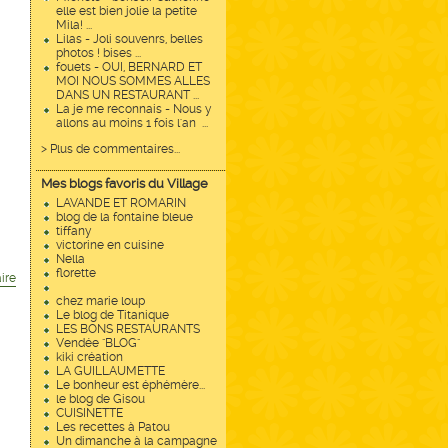
elle est bien jolie la petite
Mila! ...
Lilas - Joli souvenrs, belles
photos ! bises ...
fouets - OUI, BERNARD ET
MOI NOUS SOMMES ALLES
DANS UN RESTAURANT ...
La je me reconnais - Nous y
allons au moins 1 fois l'an ...
> Plus de commentaires...
Mes blogs favoris du Village
LAVANDE ET ROMARIN
blog de la fontaine bleue
tiffany
victorine en cuisine
Nella
florette
ire
chez marie loup
Le blog de Titanique
LES BONS RESTAURANTS
Vendée "BLOG"
kiki création
LA GUILLAUMETTE
Le bonheur est éphémère...
le blog de Gisou
CUISINETTE
Les recettes à Patou
Un dimanche à la campagne