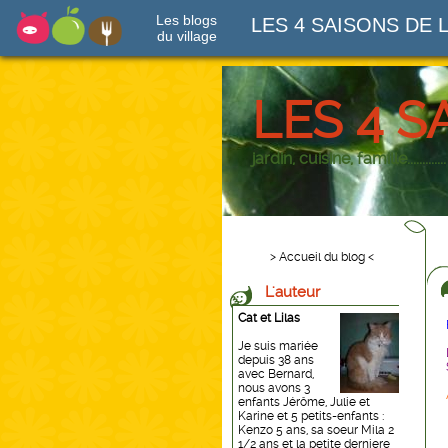
Les blogs
LES 4 SAISONS DE 
du village
LES 4 S
jardin, cuisine, famille.............
> Accueil du blog <
L'auteur
Cat et Lilas
Je suis mariée
depuis 38 ans
avec Bernard,
nous avons 3
enfants Jérôme, Julie et
Karine et 5 petits-enfants :
Kenzo 5 ans, sa soeur Mila 2
1/2 ans et la petite derniere