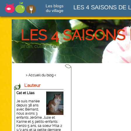
Les blogs
LES 4 SAISONS DE 
du village
LES 4 SAISONS
jardin, cuisine, famille.............
> Accueil du blog <
L'auteur
Cat et Lilas
Je suis mariée
depuis 38 ans
avec Bernard,
nous avons 3
enfants Jérôme, Julie et
Karine et 5 petits-enfants :
Kenzo 5 ans, sa soeur Mila 2
1/2 ans et la petite derniere