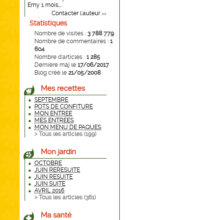
Emy 1 mois,...
Contacter l'auteur
>>
Statistiques
Nombre de visites :
3 788 779
Nombre de commentaires :
1
604
Nombre d'articles :
1 285
Dernière màj le
17/06/2017
Blog créé le
21/05/2008
Mes recettes
SEPTEMBRE
POTS DE CONFITURE
MON ENTREE
MES ENTREES
MON MENU DE PAQUES
> Tous les articles (
199
)
Mon jardin
OCTOBRE
JUIN RERESUITE
JUIN RESUITE
JUIN SUITE
AVRIL 2016
> Tous les articles (
361
)
Ma santé