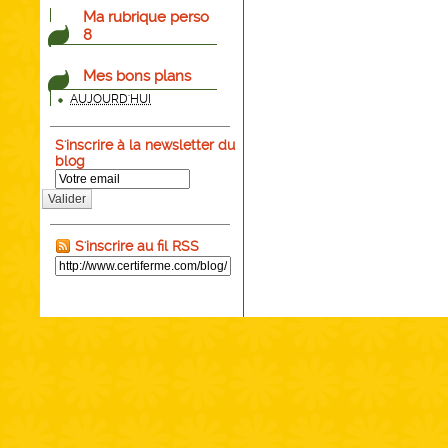
Ma rubrique perso
8
Mes bons plans
AUJOURD'HUI
S'inscrire à la newsletter du
blog
Valider
S'inscrire au fil RSS