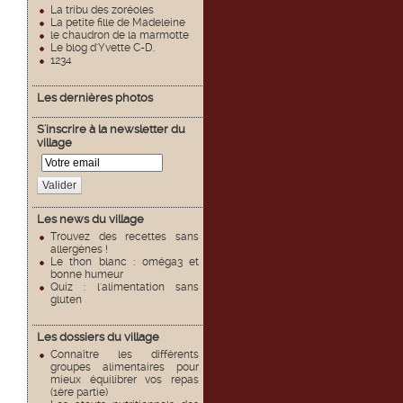
La tribu des zoréoles
La petite fille de Madeleine
le chaudron de la marmotte
Le blog d'Yvette C-D.
1234
Les dernières photos
S'inscrire à la newsletter du
village
Valider
Les news du village
Trouvez des recettes sans
allergènes !
Le thon blanc : oméga3 et
bonne humeur
Quiz : l'alimentation sans
gluten
Les dossiers du village
Connaître les différents
groupes alimentaires pour
mieux équilibrer vos repas
(1ère partie)