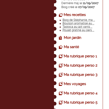
Dernière màj le
11/09/2007
Blog créé le
07/09/2007
Mes recettes
Blog de Stéphanie, ma ...
Bouillon aromatisé au ...
Tapioca au lait vanill ...
Poulet gratiné au pers ...
Mon jardin
Ma santé
Ma rubrique perso 1
Ma rubrique perso 2
Ma rubrique perso 3
Mes voyages
Ma rubrique perso 4
Ma rubrique perso 5