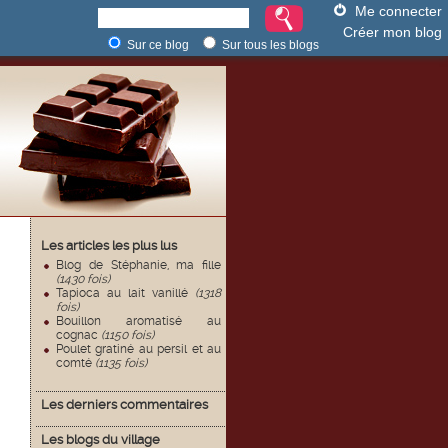
Me connecter
Créer mon blog
Sur ce blog
Sur tous les blogs
Les articles les plus lus
Blog de Stéphanie, ma fille
(1430 fois)
Tapioca au lait vanillé
(1318
fois)
Bouillon aromatisé au
cognac
(1150 fois)
Poulet gratiné au persil et au
comté
(1135 fois)
Les derniers commentaires
Les blogs du village