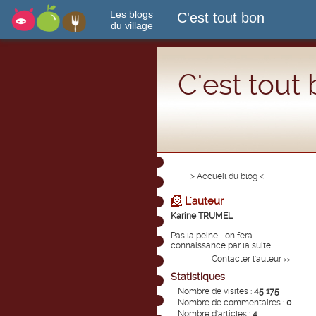
Les blogs
C'est tout bon
du village
C'est tout
> Accueil du blog <
L'auteur
Karine TRUMEL
Pas la peine .. on fera
connaissance par la suite !
Contacter l'auteur
>>
Statistiques
Nombre de visites :
45 175
Nombre de commentaires :
0
Nombre d'articles :
4