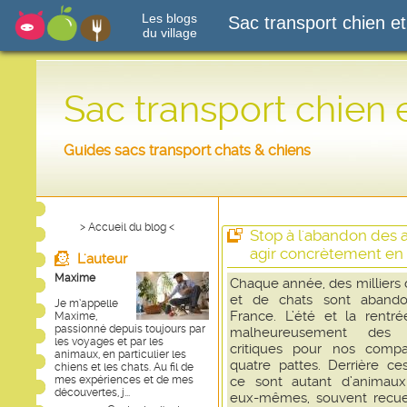
Les blogs
Sac transport chien et
du village
Sac transport chien 
Guides sacs transport chats & chiens
> Accueil du blog <
Stop à l'abandon des
agir concrètement en 
L'auteur
Maxime
Chaque année, des milliers 
et de chats sont aband
Je m’appelle
France. L’été et la rentré
Maxime,
passionné depuis toujours par
malheureusement des p
les voyages et par les
critiques pour nos comp
animaux, en particulier les
quatre pattes. Derrière ces
chiens et les chats. Au fil de
mes expériences et de mes
ce sont autant d’animaux
découvertes, j...
eux-mêmes, souvent recuei