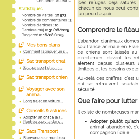
Contacter l'auteur
>>
des refuges déjà saturés. 
chacun de nous peut contri
Statistiques
un peu d’espoir.
Nombre de visites :
10 573
Nombre de commentaires :
3
Nombre d'articles :
10
Comprendre le fléau
Dernière màj le
31/08/2025
Blog créé le
16/08/2025
L’abandon d’animaux domest
Mes bons plans
souffrance animale en Franc
de chiens sont laissés au
Comment fabriquer un s ...
directement devant les re
Sac transport chat
alertent depuis plusieurs
Sac transport chat : 5 ...
limitées et les besoins explo
Sac transport chien
Au-delà des chiffres, c’est
qui se retrouvent soudain
Voyager avec son
sécurité.
animal
Que faire pour lutter
Long trajet en voiture ...
Conseils & astuces
Il existe de nombreuses mani
Adopter un chat à la r ...
Adopter plutôt qu’ach
Rentrée 2025 : aider s ...
animal abandonné, c’e
Sacs Transport
compagnon fidèle.
Bienvenue sur mon blog ...