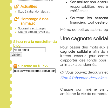
Sensibiliser son entou
responsabilités liées 
Actualités
irréfléchies.
Stop à l'abandon des a ...
Soutenir les associat
Hommage à nos
financiers, tout geste 
animaux
Souvenirs en images
Même de petites actions rép
Quand dire au revoir d ...
Une cagnotte solida
S'inscrire à la newsletter du
blog
Pour passer des mots aux 
cagnotte solidaire
afin de s
Valider
luttent chaque jour contr
d’apporter des fonds pour l
animaux abandonnés.
S'inscrire au fil RSS
👉 Vous pouvez découvrir et pa
Stop à l’abandon des anima
Chaque don, même symbol
améliorer la vie de nombreux