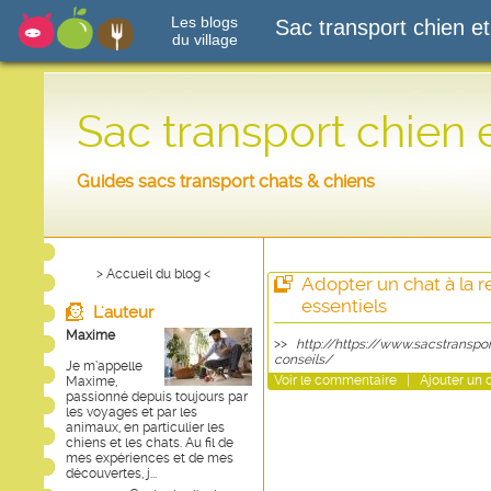
Les blogs
Sac transport chien et
du village
Sac transport chien 
Guides sacs transport chats & chiens
> Accueil du blog <
Adopter un chat à la re
essentiels
L'auteur
Maxime
>>
http://https://www.sacstranspo
conseils/
Je m’appelle
Voir
le commentaire
|
Ajouter un
Maxime,
passionné depuis toujours par
les voyages et par les
animaux, en particulier les
chiens et les chats. Au fil de
mes expériences et de mes
découvertes, j...