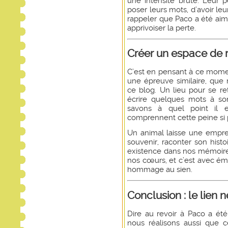
une intensité brute. Leur 
poser leurs mots, d’avoir leur
rappeler que Paco a été aimé
apprivoiser la perte.
Créer un espace de 
C’est en pensant à ce moment
une épreuve similaire, que 
ce blog. Un lieu pour se ret
écrire quelques mots à s
savons à quel point il e
comprennent cette peine si p
Un animal laisse une emprei
souvenir, raconter son hist
existence dans nos mémoires
nos cœurs, et c’est avec ém
hommage au sien.
Conclusion : le lien n
Dire au revoir à Paco a ét
nous réalisons aussi que 