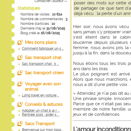
Contacter l'auteur
>>
poser des mots sur cette d
de partager ce que tant d’a
Statistiques
déjà vécu : la perte d’un an
Nombre de visites :
10 624
Nombre de commentaires :
3
Nombre d'articles :
10
Hier soir, nous avons véc
Dernière màj le
31/08/2025
sans jamais s’y préparer vraim
Blog créé le
16/08/2025
s’est éteint dans le cabin
Mes bons plans
leucémie depuis plusieurs 
femme, nous avons pris la
Comment fabriquer un s ...
jusqu’à la fin, dans la douceur
Sac transport chat
Nous étions tous les trois p
Sac transport chat : 5 ...
ans dans les bras.
Sac transport chien
Le plus poignant est arriv
Alors que nous marchions, e
Voyager avec son
nous a dit d’une petite voix :
animal
« Attendez, je n’ai pas dit au
Long trajet en voiture ...
Une phrase simple, innocente
Parce que ce n’était pas seul
Conseils & astuces
membre de notre famille, 
Adopter un chat à la r ...
jeux et de confidences.
Rentrée 2025 : aider s ...
Sacs Transport
L’amour inconditionn
Bienvenue sur mon blog ...