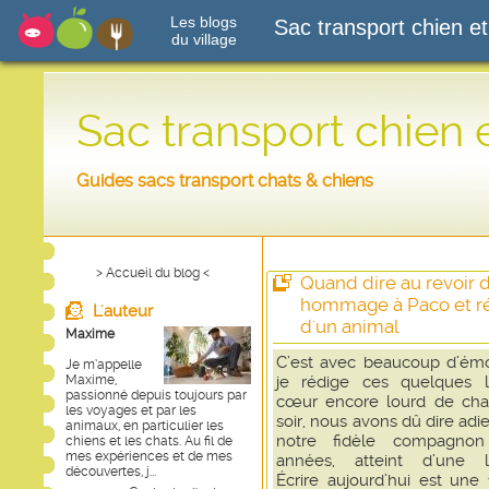
Les blogs
Sac transport chien et
du village
Sac transport chien 
Guides sacs transport chats & chiens
> Accueil du blog <
Quand dire au revoir d
hommage à Paco et réf
L'auteur
d'un animal
Maxime
C’est avec beaucoup d’ém
Je m’appelle
Maxime,
je rédige ces quelques l
passionné depuis toujours par
cœur encore lourd de chag
les voyages et par les
soir, nous avons dû dire adi
animaux, en particulier les
notre fidèle compagno
chiens et les chats. Au fil de
mes expériences et de mes
années, atteint d’une l
découvertes, j...
Écrire aujourd’hui est une