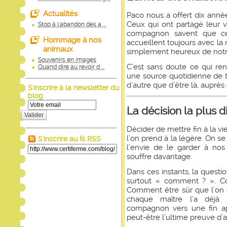
Actualités
Paco nous a offert dix année
Ceux qui ont partagé leur v
Stop à l'abandon des a ...
compagnon savent que ces
Hommage à nos
accueillent toujours avec la
animaux
simplement heureux de notr
Souvenirs en images
C’est sans doute ce qui ren
Quand dire au revoir d ...
une source quotidienne de t
d’autre que d’être là, auprès
S'inscrire à la newsletter du
blog
La décision la plus dif
Valider
Décider de mettre fin à la v
l’on prend à la légère. On s
S'inscrire au fil RSS
l’envie de le garder à nos c
souffre davantage.
Dans ces instants, la questi
surtout « comment ? ». C
Comment être sûr que l’on a
chaque maître l’a déjà 
compagnon vers une fin ap
peut-être l’ultime preuve d’am