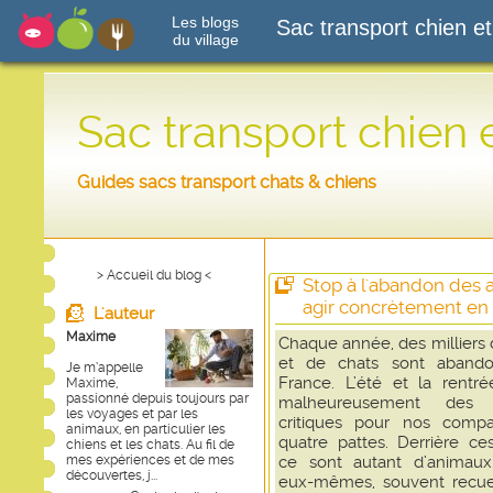
Les blogs
Sac transport chien et
du village
Sac transport chien 
Guides sacs transport chats & chiens
> Accueil du blog <
Stop à l'abandon des
agir concrètement en 
L'auteur
Maxime
Chaque année, des milliers 
et de chats sont aband
Je m’appelle
France. L’été et la rentré
Maxime,
passionné depuis toujours par
malheureusement des p
les voyages et par les
critiques pour nos comp
animaux, en particulier les
quatre pattes. Derrière ces
chiens et les chats. Au fil de
mes expériences et de mes
ce sont autant d’animaux
découvertes, j...
eux-mêmes, souvent recuei