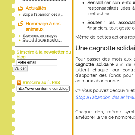
Sensibiliser son entou
responsabilités liées 
Actualités
irréfléchies.
Stop à l'abandon des a ...
Soutenir les associat
Hommage à nos
financiers, tout geste 
animaux
Souvenirs en images
Même de petites actions rép
Quand dire au revoir d ...
Une cagnotte solida
S'inscrire à la newsletter du
blog
Pour passer des mots aux 
cagnotte solidaire
afin de s
Valider
luttent chaque jour contr
d’apporter des fonds pour l
animaux abandonnés.
S'inscrire au fil RSS
👉 Vous pouvez découvrir et pa
Stop à l’abandon des anima
Chaque don, même symbol
améliorer la vie de nombreux