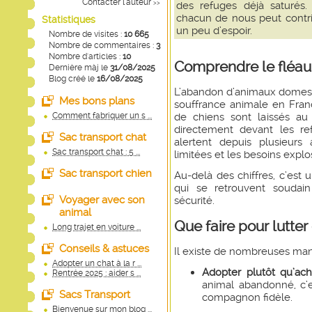
Contacter l'auteur
>>
des refuges déjà saturés. 
chacun de nous peut contri
Statistiques
un peu d’espoir.
Nombre de visites :
10 665
Nombre de commentaires :
3
Nombre d'articles :
10
Comprendre le fléau
Dernière màj le
31/08/2025
Blog créé le
16/08/2025
L’abandon d’animaux domest
Mes bons plans
souffrance animale en Franc
de chiens sont laissés au
Comment fabriquer un s ...
directement devant les re
Sac transport chat
alertent depuis plusieurs
Sac transport chat : 5 ...
limitées et les besoins explo
Sac transport chien
Au-delà des chiffres, c’est
qui se retrouvent soudain
Voyager avec son
sécurité.
animal
Que faire pour lutter
Long trajet en voiture ...
Conseils & astuces
Il existe de nombreuses mani
Adopter un chat à la r ...
Adopter plutôt qu’ach
Rentrée 2025 : aider s ...
animal abandonné, c’e
Sacs Transport
compagnon fidèle.
Bienvenue sur mon blog ...