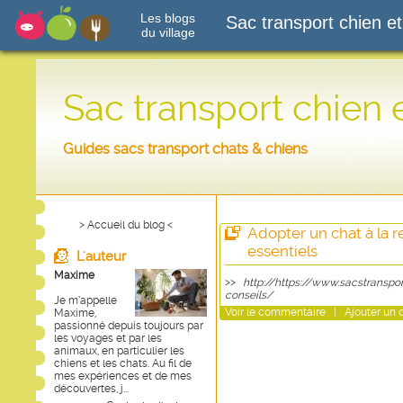
Les blogs
Sac transport chien et
du village
Sac transport chien 
Guides sacs transport chats & chiens
> Accueil du blog <
Adopter un chat à la re
essentiels
L'auteur
Maxime
>>
http://https://www.sacstranspo
conseils/
Je m’appelle
Voir
le commentaire
|
Ajouter un
Maxime,
passionné depuis toujours par
les voyages et par les
animaux, en particulier les
chiens et les chats. Au fil de
mes expériences et de mes
découvertes, j...