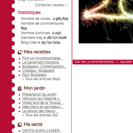
Contacter l'auteur
>>
Statistiques
Nombre de visites :
2 983 625
Nombre de commentaires :
855
Nombre d'articles :
2 450
Dernière màj le
26/07/2026
Blog créé le
25/04/2011
Mes recettes
Film un incontournable ...
Voir
les
3
commentaires
|
Ajouter
Le parlement hongrois
Budapest- Contemporain ...
Chateau- Budapest
Parc Budapest
> Tous les articles (
890
)
Mon jardin
Préparation du jardin
Hérisson qui hiberne s ...
Week end de la Toussa ...
Idée Déco et panneaux ...
Le temps des fleurs- ...
> Tous les articles (
82
)
Ma santé
DENTS-SANS-CASSER-