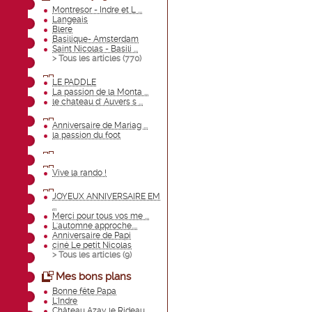
Montresor - Indre et L ...
Langeais
Blere
Basilique- Amsterdam
Saint Nicolas - Basili ...
> Tous les articles (
770
)
LE PADDLE
La passion de la Monta ...
le chateau d' Auvers s ...
Anniversaire de Mariag ...
la passion du foot
Vive la rando !
JOYEUX ANNIVERSAIRE EM
...
Merci pour tous vos me ...
L'automne approche....
Anniversaire de Papi
ciné Le petit Nicolas
> Tous les articles (
9
)
Mes bons plans
Bonne fête Papa
L'Indre
Château Azay le Rideau