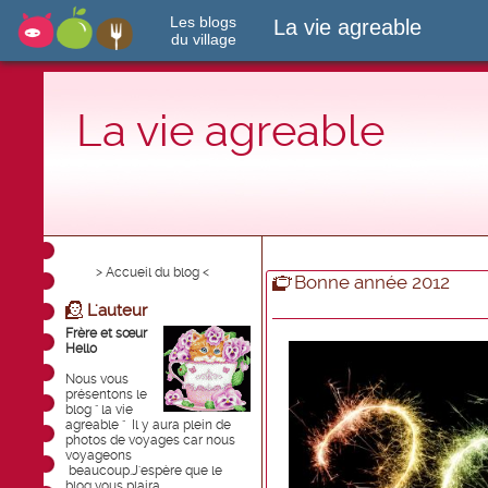
Les blogs
La vie agreable
du village
La vie agreable
> Accueil du blog <
Bonne année 2012
L'auteur
Frère et sœur
Hello
Nous vous
présentons le
blog " la vie
agreable " Il y aura plein de
photos de voyages car nous
voyageons
beaucoup.J'espère que le
blog vous plaira .