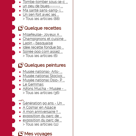
Tombe-tomber sous-le-c ...
un peu de blues------- ...
Ma santé sans-sang- l ...
Un lien fort avec les ...
> Tous les articles (
88
)
Quelque recettes
Millefeuille- Joyeux A ...
Champignons et cuisine ...
Lapin - basquaise
Idée recette fondue bo ...
Soirée pop corn assez ...
> Tous les articles (
6
)
Quelques peintures
Musée national- Arts- ...
Musée national Stockol ...
Musée national Oslo- P ...
Le Gemmail
Alfons Mucha - Musée - ...
> Tous les articles (
36
)
Génération 90 ans - Un ...
A Colmar en Alsace
A mon anniversaire !! ...
exposition du parc de ...
exposition du parc de ...
> Tous les articles (
11
)
Mes voyages