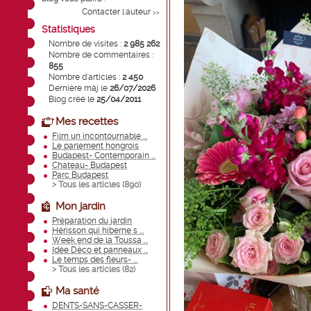
Contacter l'auteur
>>
Statistiques
Nombre de visites :
2 985 262
Nombre de commentaires :
855
Nombre d'articles :
2 450
Dernière màj le
26/07/2026
Blog créé le
25/04/2011
Mes recettes
Film un incontournable ...
Le parlement hongrois
Budapest- Contemporain ...
Chateau- Budapest
Parc Budapest
> Tous les articles (
890
)
Mon jardin
Préparation du jardin
Hérisson qui hiberne s ...
Week end de la Toussa ...
Idée Déco et panneaux ...
Le temps des fleurs- ...
> Tous les articles (
82
)
Ma santé
DENTS-SANS-CASSER-