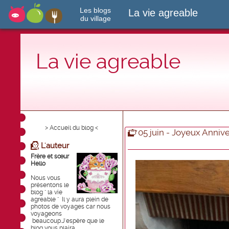
Les blogs
La vie agreable
du village
La vie agreable
> Accueil du blog <
05 juin - Joyeux Anniv
L'auteur
Frère et sœur
Hello
Nous vous
présentons le
blog " la vie
agreable " Il y aura plein de
photos de voyages car nous
voyageons
beaucoup.J'espère que le
blog vous plaira .