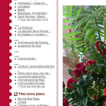
Montresor - Indre et L ...
Langeais
Blere
Basilique- Amsterdam
Saint Nicolas - Basili ...
> Tous les articles (
770
)
LE PADDLE
La passion de la Monta ...
le chateau d' Auvers s ...
Anniversaire de Mariag ...
la passion du foot
Vive la rando !
JOYEUX ANNIVERSAIRE EM
...
Merci pour tous vos me ...
L'automne approche....
Anniversaire de Papi
ciné Le petit Nicolas
> Tous les articles (
9
)
Mes bons plans
Bonne fête Papa
L'Indre
Château Azay le Rideau