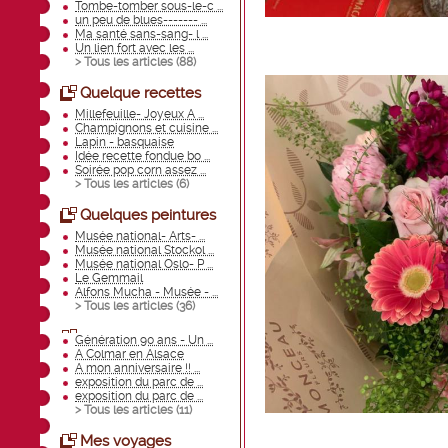
Tombe-tomber sous-le-c ...
un peu de blues------- ...
Ma santé sans-sang- l ...
Un lien fort avec les ...
> Tous les articles (
88
)
Quelque recettes
Millefeuille- Joyeux A ...
Champignons et cuisine ...
Lapin - basquaise
Idée recette fondue bo ...
Soirée pop corn assez ...
> Tous les articles (
6
)
Quelques peintures
Musée national- Arts- ...
Musée national Stockol ...
Musée national Oslo- P ...
Le Gemmail
Alfons Mucha - Musée - ...
> Tous les articles (
36
)
Génération 90 ans - Un ...
A Colmar en Alsace
A mon anniversaire !! ...
exposition du parc de ...
exposition du parc de ...
> Tous les articles (
11
)
Mes voyages