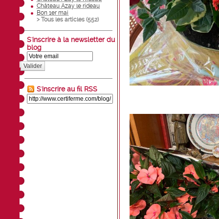
Château Azay le rideau
Bon 1er mai
> Tous les articles (
552
)
S'inscrire à la newsletter du
blog
Valider
S'inscrire au fil RSS