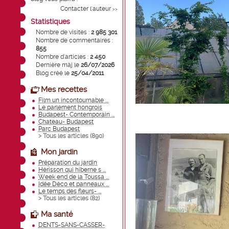
Contacter l'auteur
>>
Statistiques
Nombre de visites :
2 985 301
Nombre de commentaires :
855
Nombre d'articles :
2 450
Dernière màj le
26/07/2026
Blog créé le
25/04/2011
Mes recettes
Film un incontournable ...
Le parlement hongrois
Budapest- Contemporain ...
Chateau- Budapest
Parc Budapest
> Tous les articles (
890
)
Mon jardin
Préparation du jardin
Hérisson qui hiberne s ...
Week end de la Toussa ...
Idée Déco et panneaux ...
Le temps des fleurs- ...
> Tous les articles (
82
)
Ma santé
DENTS-SANS-CASSER-