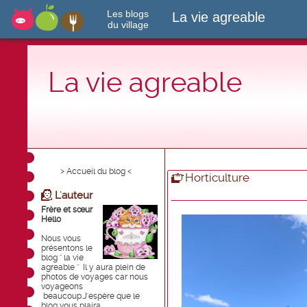
Les blogs
La vie agreable
du village
La vie agreable
> Accueil du blog <
Horticulture
L'auteur
Frère et sœur
Hello
Nous vous
présentons le
blog " la vie
agreable " Il y aura plein de
photos de voyages car nous
voyageons
beaucoup.J'espère que le
blog vous plaira .