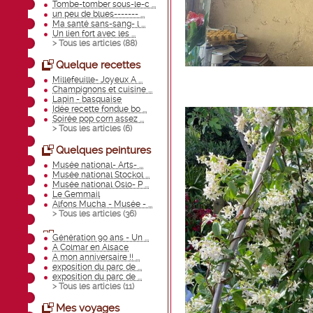
Tombe-tomber sous-le-c ...
un peu de blues------- ...
Ma santé sans-sang- l ...
Un lien fort avec les ...
> Tous les articles (
88
)
Quelque recettes
Millefeuille- Joyeux A ...
Champignons et cuisine ...
Lapin - basquaise
Idée recette fondue bo ...
Soirée pop corn assez ...
> Tous les articles (
6
)
Quelques peintures
Musée national- Arts- ...
Musée national Stockol ...
Musée national Oslo- P ...
Le Gemmail
Alfons Mucha - Musée - ...
> Tous les articles (
36
)
Génération 90 ans - Un ...
A Colmar en Alsace
A mon anniversaire !! ...
exposition du parc de ...
exposition du parc de ...
> Tous les articles (
11
)
Mes voyages