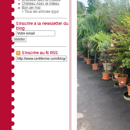
Château Azay le rideau
Bon 1er mai
> Tous les articles (
552
)
S'inscrire à la newsletter du
blog
Valider
S'inscrire au fil RSS