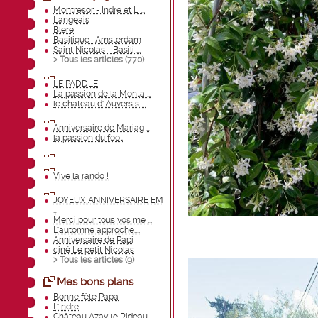
Montresor - Indre et L ...
Langeais
Blere
Basilique- Amsterdam
Saint Nicolas - Basili ...
> Tous les articles (
770
)
LE PADDLE
La passion de la Monta ...
le chateau d' Auvers s ...
Anniversaire de Mariag ...
la passion du foot
Vive la rando !
JOYEUX ANNIVERSAIRE EM
...
Merci pour tous vos me ...
L'automne approche....
Anniversaire de Papi
ciné Le petit Nicolas
> Tous les articles (
9
)
Mes bons plans
Bonne fête Papa
L'Indre
Château Azay le Rideau