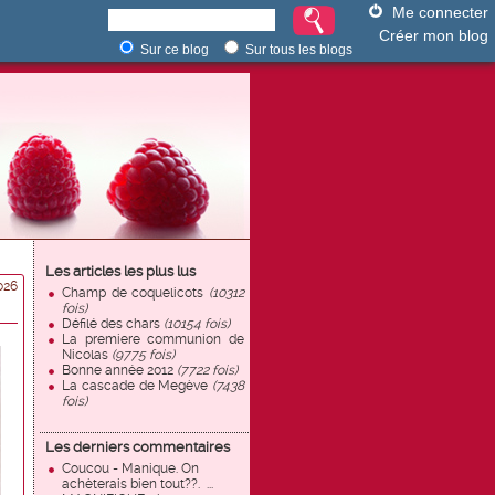
Me connecter
Créer mon blog
Sur ce blog
Sur tous les blogs
Les articles les plus lus
026
Champ de coquelicots
(10312
fois)
Défilé des chars
(10154 fois)
La premiere communion de
Nicolas
(9775 fois)
Bonne année 2012
(7722 fois)
La cascade de Megève
(7438
fois)
Les derniers commentaires
Coucou - Manique. On
achèterais bien tout??. ...