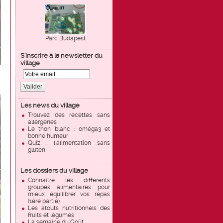
Parc Budapest
S'inscrire à la newsletter du
village
Valider
Les news du village
Trouvez des recettes sans
allergènes !
Le thon blanc : oméga3 et
bonne humeur
Quiz : l'alimentation sans
gluten
Les dossiers du village
Connaître les différents
groupes alimentaires pour
mieux équilibrer vos repas
(1ère partie)
Les atouts nutritionnels des
fruits et légumes
La semaine du Goût