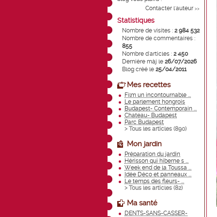
Contacter l'auteur
>>
Statistiques
Nombre de visites :
2 984 532
Nombre de commentaires :
855
Nombre d'articles :
2 450
Dernière màj le
26/07/2026
Blog créé le
25/04/2011
Mes recettes
Film un incontournable ...
Le parlement hongrois
Budapest- Contemporain ...
Chateau- Budapest
Parc Budapest
> Tous les articles (
890
)
Mon jardin
Préparation du jardin
Hérisson qui hiberne s ...
Week end de la Toussa ...
Idée Déco et panneaux ...
Le temps des fleurs- ...
> Tous les articles (
82
)
Ma santé
DENTS-SANS-CASSER-