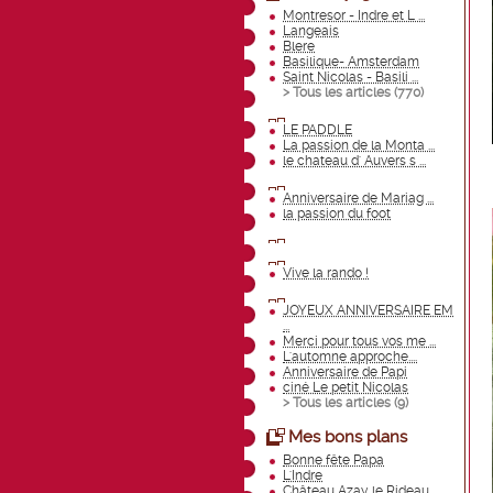
Montresor - Indre et L ...
Langeais
Blere
Basilique- Amsterdam
Saint Nicolas - Basili ...
> Tous les articles (
770
)
LE PADDLE
La passion de la Monta ...
le chateau d' Auvers s ...
Anniversaire de Mariag ...
la passion du foot
Vive la rando !
JOYEUX ANNIVERSAIRE EM
...
Merci pour tous vos me ...
L'automne approche....
Anniversaire de Papi
ciné Le petit Nicolas
> Tous les articles (
9
)
Mes bons plans
Bonne fête Papa
L'Indre
Château Azay le Rideau