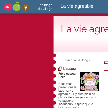
Les blogs
La vie agreable
du village
La vie agr
> Accueil du blog <
L'auteur
Frère et sœur
Hello
Nous vous
présentons le
blog " la vie
agreable " Il y aura plein de
photos de voyages car nous
voyageons
beaucoup.J'espère que le
blog vous plaira .