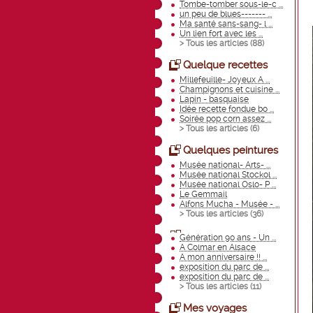
Tombe-tomber sous-le-c ...
un peu de blues------- ...
Ma santé sans-sang- l ...
Un lien fort avec les ...
> Tous les articles (
88
)
Quelque recettes
Millefeuille- Joyeux A ...
Champignons et cuisine ...
Lapin - basquaise
Idée recette fondue bo ...
Soirée pop corn assez ...
> Tous les articles (
6
)
Quelques peintures
Musée national- Arts- ...
Musée national Stockol ...
Musée national Oslo- P ...
Le Gemmail
Alfons Mucha - Musée - ...
> Tous les articles (
36
)
Génération 90 ans - Un ...
A Colmar en Alsace
A mon anniversaire !! ...
exposition du parc de ...
exposition du parc de ...
> Tous les articles (
11
)
Mes voyages