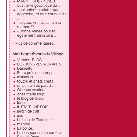
MAGNIFIQUE - hum, la
qualité, le goût, ...que du ...
- oui enfin ! le printemps
approche, et ce n'est que du
...
- Joyeux Anniversaire à ta
maman?? ...
- Bonne Année pour toi
également, ainsi qu'à ...
> Plus de commentaires...
Mes blogs favoris du Village
Vendée "BLOG"
LES BONS RESTAURANTS
Danielito
Entre prés et champs
lestilleuls
toutou et chats chats
un pti coin de paradis
Oiseaux exotique
chez marie loup
le blog de Gisou
Idées
IL ETAIT UNE FOIS.....
jardin de cult
juju
Le blog de Titanique
maryse
La bonté...
Le bonheur est éphémère...