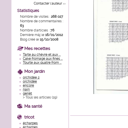
Contacter l'auteur
>>
Statistiques
Nombre de visites :
268 027
Nombre de commentaires :
63
Nombre d'articles :
76
Dernière màj le
16/01/2012
Blog créé le
15/10/2008
Mes recettes
Tarte au chèvre et aux ...
Cake fromage aux fines ...
Tourte aux quatre from ...
Mon jardin
orchidée 2
orchidée
encore
nain
genêt
> Tous les articles (
29
)
Ma santé
tricot
écharpes
écharpes