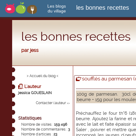
Les blogs
les bonnes recettes
du village
les bonnes recettes
par jess
> Accueil du blog <
soufflés au parmesan (
L'auteur
jessica GOUESLAIN
100g de parmesan. 30cl de
beurre + 15g pour les moule
Contacter l'auteur
>>
Préchauffez le four th°6 (18
Statistiques
beurre. Ajoutez la farine e
avec le lait et faite épaissi
Nombre de visites :
159 496
Saler , poivrer et mettre q
Nombre de commentaires :
3
Nombre d'articles :
23
incorporé les jaunes d'oeuf