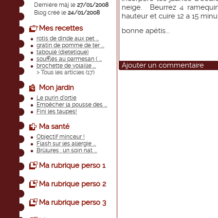
Dernière màj le
27/01/2008
neige. Beurrez 4 ramequin
Blog créé le
24/01/2008
hauteur et cuire 12 a 15 minu
Mes recettes
bonne apétis...
rotis de dinde aux pet ...
gratin de pomme de ter ...
taboulé (dietetique)
soufflés au parmesan ( ...
Ajouter un commentaire
brochette de volaille ...
> Tous les articles (
17
)
Mon jardin
Le purin d’ortie
Empêcher la pousse des ...
Fini les taupes!
Ma santé
Objectif minceur !
Flash sur les allergie ...
Brûlures : un soin nat ...
Ma rubrique perso 1
Ma rubrique perso 2
Ma rubrique perso 3