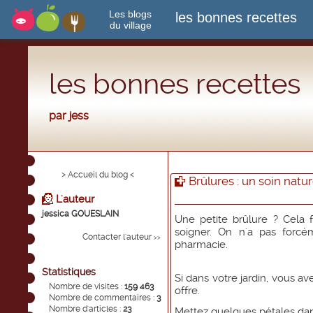
Les blogs
les bonnes recettes
du village
les bonnes recettes
par jess
> Accueil du blog <
Brûlures : un soin natur
L'auteur
jessica GOUESLAIN
Une petite brûlure ? Cela 
soigner. On n'a pas forcé
Contacter l'auteur
>>
pharmacie.
Statistiques
Si dans votre jardin, vous a
Nombre de visites :
159 463
offre.
Nombre de commentaires :
3
Nombre d'articles :
23
Mettez quelques pétales dans