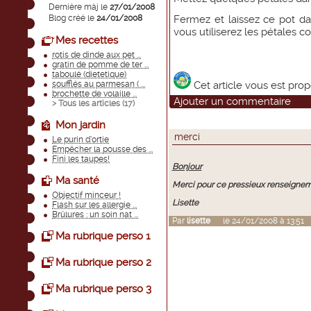
Dernière màj le
27/01/2008
Blog créé le
24/01/2008
Fermez et laissez ce pot da
vous utiliserez les pétales 
Mes recettes
rotis de dinde aux pet ...
gratin de pomme de ter ...
taboulé (dietetique)
soufflés au parmesan ( ...
Cet article vous est pro
brochette de volaille ...
Ajouter un commentaire
> Tous les articles (
17
)
Mon jardin
merci
Le purin d’ortie
Empêcher la pousse des ...
Fini les taupes!
Bonjour
Ma santé
Merci pour ce pressieux renseigneme
Objectif minceur !
Lisette
Flash sur les allergie ...
Brûlures : un soin nat ...
Par
lisette
le 24/01/2008 à 13:51
Ma rubrique perso 1
Ma rubrique perso 2
Ma rubrique perso 3