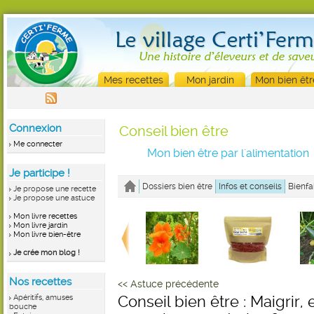
Mes recettes
Mon jardin
Mon bien êtr
Connexion
Conseil bien être
Me connecter
Mon bien être par l'alimentation
Je participe !
Dossiers bien être
Infos et conseils
Bienfa
Je propose une recette
Je propose une astuce
Mon livre recettes
Mon livre jardin
Mon livre bien-être
Je crée mon blog !
Nos recettes
<< Astuce précédente
Apéritifs, amuses
Conseil bien être : Maigrir
bouche