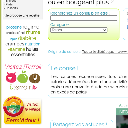
ou en bougeant plus ?
Entrées
Plats
Desserts
Recherchez un consil bien être :
Je propose une recette
Catégorie :
régime
protéine
rhume
cholestérol
diabète
Inpes
crampes
nutrition
vitamine
huiles
Origine du conseil :
Toute la diététique - www.
essentielles
Visitez iTerroir
Le conseil
Les calories économisées lors d'un 
calories dépensées lors d'une activité
croire une nouvelle étude de 12 mois 
en excès de poids.
Partagez vos astuces !