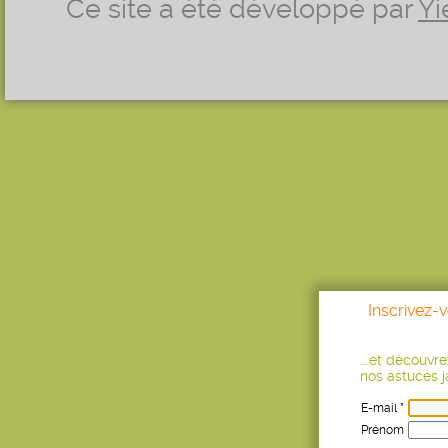
Ce site a été développé par
Yi
Inscrivez-
...et découvr
nos astuces ja
E-mail *
Prénom