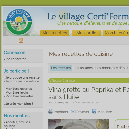
Mes recettes
Mon jardin
Mon bien êtr
Connexion
Mes recettes de cuisine
Me connecter
Les recettes
Les astuces
Les recettes vidéo
Je participe !
Je propose une recette
< Retour à la liste
Je propose une astuce
Vinaigrette au Paprika et F
Mon livre recettes
Mon livre jardin
sans Huile
Mon livre bien-être
Proposée par
> Voir ses recettes
Je crée mon blog !
Imprimer
Envoyer
Mon livre
Nos recettes
Apéritifs, amuses
bouche
Recher