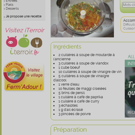
Entrées
Plats
Desserts
Je propose une recette
Accom
Difficult
Visitez iTerroir
Cuisson
Ingrédients
2 cuillères à soupe de moutarde à
l'ancienne
3 cuillères à soupe de viandox
1 cube boeuf
10 cuillères à soupe de vinaigre de vin
5 cuillères à soupe de vinaigre
d'alcool
1 verre d'eau
10 feuilles de maggi ciselées
5 brins de persil
1 cuillère à café de paprika
1 cuillère à café de curry
3 échalotes
1 g d'ail écrasé
3 pincées de poivre
Préparation