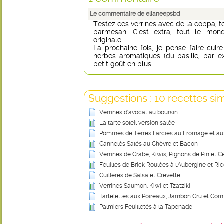
Le commentaire de elianeepsbd
Testez ces verrines avec de la coppa,
parmesan. C'est extra, tout le mon
originale.
La prochaine fois, je pense faire cuire
herbes aromatiques (du basilic, par 
petit goût en plus.
Suggestions : 10 recettes sim
Verrines d'avocat au boursin
La tarte soleil version salée
Pommes de Terres Farcies au Fromage et au
Cannelés Salés au Chèvre et Bacon
Verrines de Crabe, Kiwis, Pignons de Pin et Cé
Feuilles de Brick Roulées à l'Aubergine et Ric
Cuillères de Salsa et Crevette
Verrines Saumon, Kiwi et Tzatziki
Tartelettes aux Poireaux, Jambon Cru et Com
Palmiers Feuilletés à la Tapenade