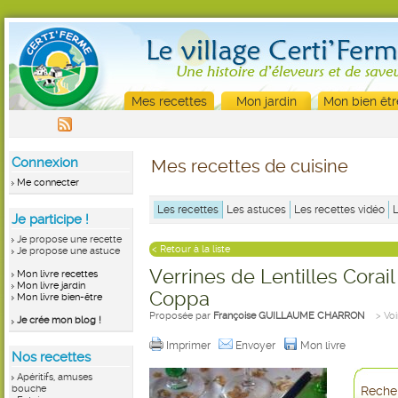
Mes recettes
Mon jardin
Mon bien êtr
Connexion
Mes recettes de cuisine
Me connecter
Les recettes
Les astuces
Les recettes vidéo
Je participe !
Je propose une recette
< Retour à la liste
Je propose une astuce
Verrines de Lentilles Corail
Mon livre recettes
Mon livre jardin
Coppa
Mon livre bien-être
Proposée par
Françoise GUILLAUME CHARRON
> Voi
Je crée mon blog !
Imprimer
Envoyer
Mon livre
Nos recettes
Apéritifs, amuses
bouche
Recher