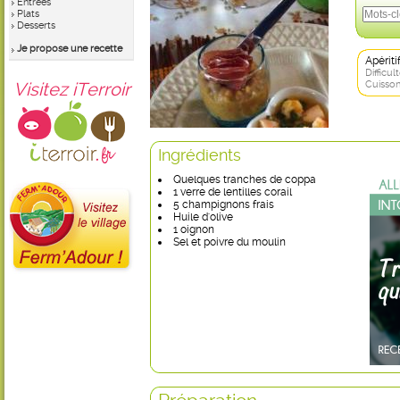
Entrées
Plats
Desserts
Je propose une recette
Apérit
Difficult
Visitez iTerroir
Cuisson
Ingrédients
Quelques tranches de coppa
1 verre de lentilles corail
5 champignons frais
Huile d'olive
1 oignon
Sel et poivre du moulin