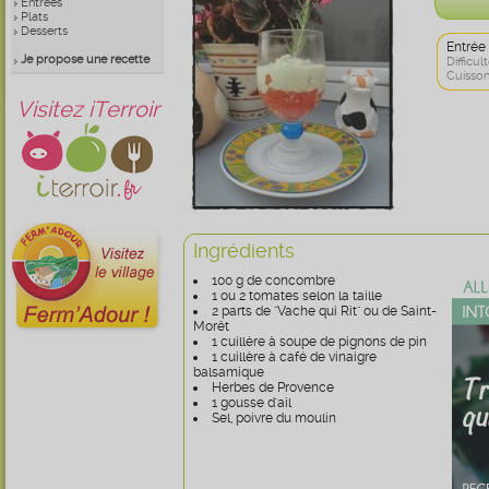
Entrées
Plats
Desserts
Entrée
Je propose une recette
Difficult
Cuisson
Visitez iTerroir
Ingrédients
100 g de concombre
1 ou 2 tomates selon la taille
2 parts de "Vache qui Rit" ou de Saint-
Morêt
1 cuillère à soupe de pignons de pin
1 cuillère à café de vinaigre
balsamique
Herbes de Provence
1 gousse d'ail
Sel, poivre du moulin