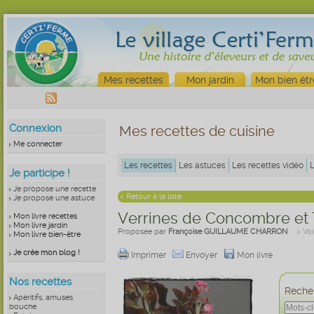
Mes recettes
Mon jardin
Mon bien êtr
Connexion
Mes recettes de cuisine
Me connecter
Les recettes
Les astuces
Les recettes vidéo
Je participe !
Je propose une recette
< Retour à la liste
Je propose une astuce
Verrines de Concombre et
Mon livre recettes
Mon livre jardin
Proposée par
Françoise GUILLAUME CHARRON
> Voi
Mon livre bien-être
Je crée mon blog !
Imprimer
Envoyer
Mon livre
Nos recettes
Recher
Apéritifs, amuses
bouche