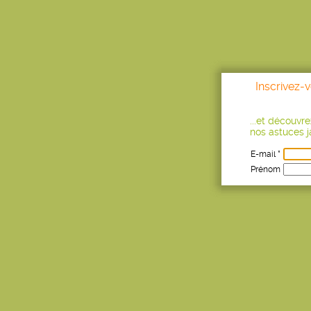
Inscrivez-
...et découvr
nos astuces ja
E-mail *
Prénom
Age