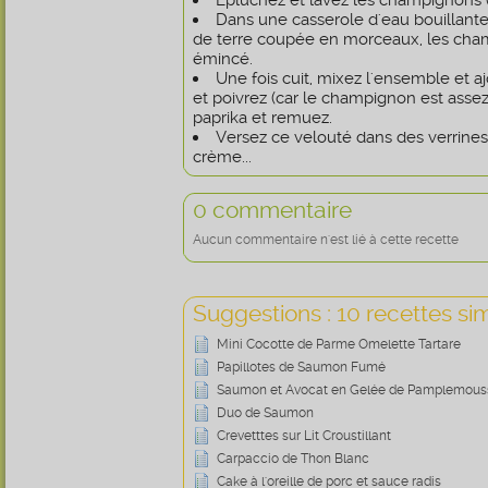
Épluchez et lavez les champignons (
Dans une casserole d'eau bouillant
de terre coupée en morceaux, les cham
émincé.
Une fois cuit, mixez l'ensemble et ajo
et poivrez (car le champignon est asse
paprika et remuez.
Versez ce velouté dans des verrines 
crème...
0 commentaire
Aucun commentaire n'est lié à cette recette
Suggestions : 10 recettes sim
Mini Cocotte de Parme Omelette Tartare
Papillotes de Saumon Fumé
Saumon et Avocat en Gelée de Pamplemous
Duo de Saumon
Crevetttes sur Lit Croustillant
Carpaccio de Thon Blanc
Cake à l'oreille de porc et sauce radis