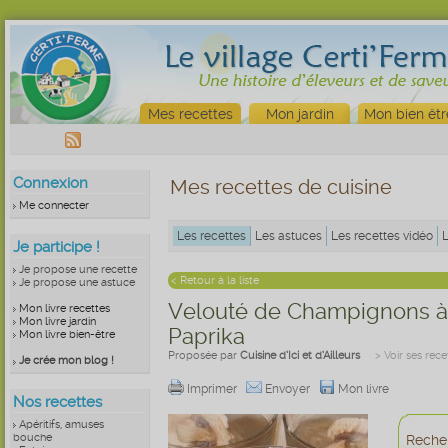
Mes recettes
Mon jardin
Mon bien êtr
Connexion
Mes recettes de cuisine
Me connecter
Les recettes
Les astuces
Les recettes vidéo
Je participe !
Je propose une recette
< Retour à la liste
Je propose une astuce
Velouté de Champignons à 
Mon livre recettes
Mon livre jardin
Paprika
Mon livre bien-être
Proposée par
Cuisine d’Ici et d’Ailleurs
> Voir ses rece
Je crée mon blog !
Imprimer
Envoyer
Mon livre
Nos recettes
Apéritifs, amuses
bouche
Recher