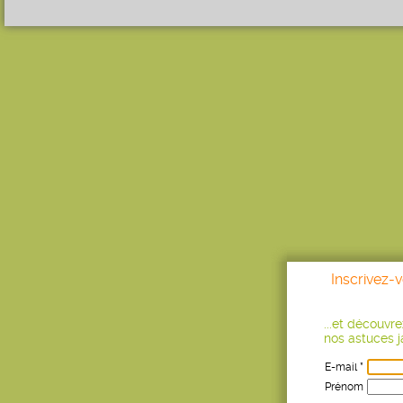
Inscrivez-
...et découvr
nos astuces ja
E-mail *
Prénom