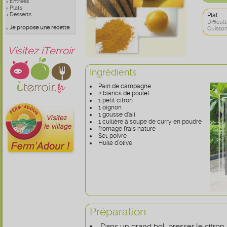
Entrées
Plats
Desserts
Plat
Difficult
Je propose une recette
Cuisson
Visitez iTerroir
Ingrédients
Pain de campagne
2 blancs de poulet
1 petit citron
1 oignon
1 gousse d’ail
1 cuillère à soupe de curry en poudre
fromage frais nature
Sel, poivre
Huile d’olive
Préparation
Dans un grand bol, presser le citron