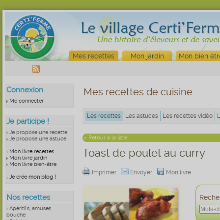
Mes recettes
Mon jardin
Mon bien êtr
Connexion
Mes recettes de cuisine
Me connecter
Les recettes
Les astuces
Les recettes vidéo
Je participe !
Je propose une recette
< Retour à la liste
Je propose une astuce
Toast de poulet au curry
Mon livre recettes
Mon livre jardin
Mon livre bien-être
Imprimer
Envoyer
Mon livre
Je crée mon blog !
Nos recettes
Recher
Apéritifs, amuses
bouche