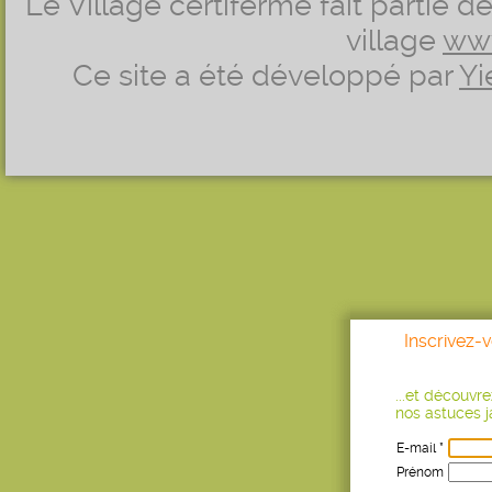
Le Village certiferme fait partie 
village
ww
Ce site a été développé par
Yi
Inscrivez-
...et découvr
nos astuces ja
E-mail *
Prénom