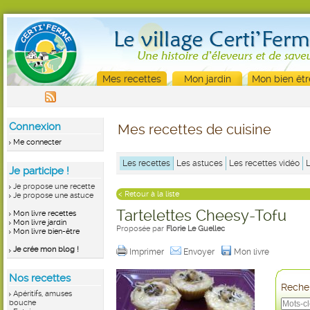
Mes recettes
Mon jardin
Mon bien êtr
Connexion
Mes recettes de cuisine
Me connecter
Les recettes
Les astuces
Les recettes vidéo
Je participe !
Je propose une recette
< Retour à la liste
Je propose une astuce
Tartelettes Cheesy-Tofu
Mon livre recettes
Mon livre jardin
Proposée par
Florie Le Guellec
Mon livre bien-être
Je crée mon blog !
Imprimer
Envoyer
Mon livre
Nos recettes
Recher
Apéritifs, amuses
bouche