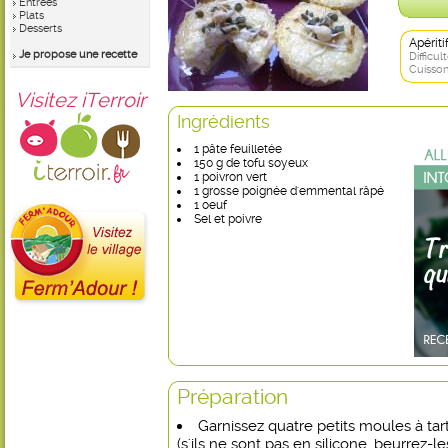
Entrées
Plats
Desserts
Apérit
Je propose une recette
Difficult
Cuisson
Visitez iTerroir
Ingrédients
1 pâte feuilletée
150 g de tofu soyeux
1 poivron vert
1 grosse poignée d'emmental râpé
1 oeuf
Sel et poivre
Préparation
Garnissez quatre petits moules à tar
(s'ils ne sont pas en silicone, beurrez-