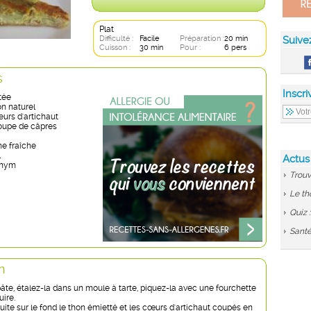
Plat
Difficulté :
Facile
Préparation :
20 min
Suive
Cuisson :
30 min
Pour :
6 pers
s
Inscri
etée
on naturel
eurs d'artichaut
soupe de câpres
me fraîche
l
Actus
thym
Trouv
Le th
Quiz 
Santé
n
âte, étalez-la dans un moule à tarte, piquez-la avec une fourchette
uire.
ite sur le fond le thon émietté et les cœurs d'artichaut coupés en