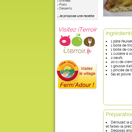
Entrées
Plats
Desserts
Je propose une recette
Visitez iTerroir
Ingrédient
1 pâte feuill
1 boite de th
1 boite de co
1 cuillère à 
2 oeufs
20 cl de crè
1 gousse d'aï
1 pincée de 
Sel et poivre
Préparatio
Déroulez la p
et faites-la préc
Déposez ensu