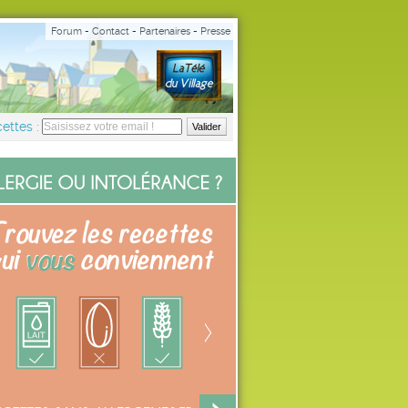
Forum
-
Contact
-
Partenaires
-
Presse
ettes :