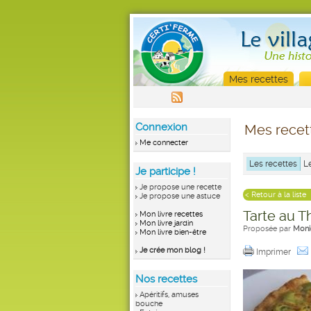
Mes recettes
Connexion
Mes recet
Me connecter
Les recettes
L
Je participe !
Je propose une recette
< Retour à la liste
Je propose une astuce
Tarte au Th
Mon livre recettes
Mon livre jardin
Proposée par
Moni
Mon livre bien-être
Je crée mon blog !
Imprimer
Nos recettes
Apéritifs, amuses
bouche