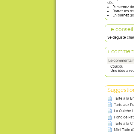
dés.
Parsemez de 
Battez les œu
Enfournez 30 
Le conseil
Se déguste chaud
1 comment
Le commentaire
Coucou
Une idée a rete
Suggestion
Tarte à la B
Tarte aux Po
La Quiche L
Fond de Pât
Tarte à la C
Mini Tatin 