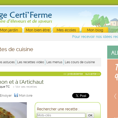
Mon jardin
Mon bien être
Mes écoles
Mon blog
Pour recevoir nos idées rec
tes de cuisine
es astuces
Les recettes vidéo
Les menus
Les cours de cuisine
<< précédente
suivante >>
on et à l'Artichaut
que TC
> Voir ses recettes
Envoyer
Mon livre
Rechercher une recette :