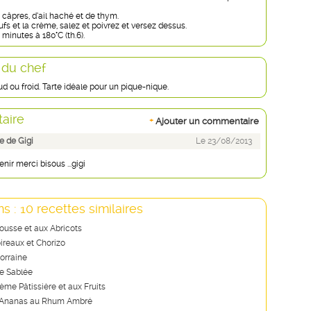
câpres, d’ail haché et de thym.
fs et la crème, salez et poivrez et versez dessus.
minutes à 180°C (th.6).
 du chef
 ou froid. Tarte idéale pour un pique-nique.
aire
+
Ajouter un commentaire
 de Gigi
Le 23/08/2013
nir merci bisous ...gigi
s : 10 recettes similaires
rousse et aux Abricots
ireaux et Chorizo
orraine
e Sablée
rème Pâtissière et aux Fruits
d’Ananas au Rhum Ambré