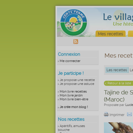
Mes recettes
Connexion
Mes recet
Me connecter
Les recettes
L
Je participe !
Je propose une recette
< Retour à la liste
Je propose une astuce
Tajine de 
Mon livre recettes
Mon livre jardin
(Maroc)
Mon livre bien-être
Proposée par
Luci
Je crée mon blog !
Imprimer
Nos recettes
Apéritifs, amuses
bouche