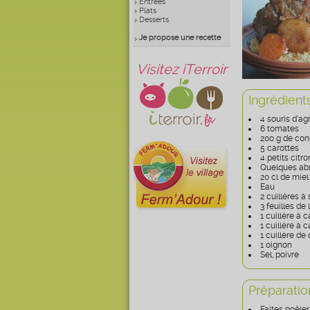
Entrées
Plats
Desserts
Je propose une recette
Visitez iTerroir
Ingrédient
4 souris d’a
6 tomates
200 g de co
5 carottes
4 petits citro
Quelques abr
20 cl de miel
Eau
2 cuillères à 
3 feuilles de 
1 cuillère à
1 cuillère à 
1 cuillère de
1 oignon
Sel, poivre
Préparatio
Faites poêler