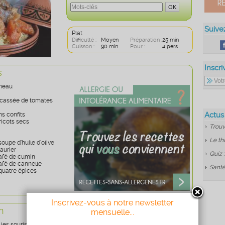
Suive
Plat
Difficulté :
Moyen
Préparation :
25 min
Cuisson :
90 min
Pour :
4 pers
Inscri
s
gneau
ncassée de tomates
Actus
ns confits
icots secs
Trouv
Le th
soupe d’huile d’olive
laurier
Quiz 
 café de cumin
café de cannelle
Santé
 quatre épices
Inscrivez-vous à notre newsletter
n
mensuelle...
 les souris d’agneau dans une grande marmite avec un filer d’huile