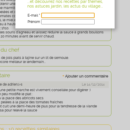
...et découvrez nos recettes par thèmes,
obtenir une légère coloration. Réservez-les.
nos astuces jardin, les actus du village...
 marmite, faites suer l'oignon émincé et les carottes
elées et coupées en rondelles.
E-mail *
omates coupées en 4, le concassée de tomates, les citrons confits,
, le miel et toutes les épices.
Prénom
au à hauteur, salez et poivrez à votre convenance. Laissez mijoter à
 1h10.
Age
* obligatoire
 les souris d’agneau et laissez réduire la sauce à grands bouillons
20 minutes avant de servir chaud.
 du chef
de jolis plats à tajine sur un lit de semoule.
ncore meilleur le lendemain...
aire
+
Ajouter un commentaire
 de adrien.l-s
Le 14/12/2014
 une petite marche est vivement conseillée pour digérer :)
peu modifié le plat :
à la place des abricots secs
 pelées à la place des tomates fraîches
nt cuit une demi-heure de plus pour la tendresse de la viande
issa pour relevé la sauce
s : 10 recettes similaires