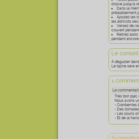
d’olive jusqu’à 
Dans la même
préalablement p
Ajoutez les t
les abricots secs
Versez de l'e
couvert pendant
Retirez alors
pendant encore 
Le conseil
À déguster dans 
Le tajine sera e
1 comment
Le commentaire
Très bon plat,
Nous avons un 
- Cranberries 
- Des tomates
- Les souris o
- Et de la har
Suggestion