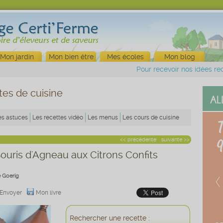
Mon jardin
Mon bien être
Mes écoles
Mon blog
Pour recevoir nos idées rec
tes de cuisine
es astuces
Les recettes vidéo
Les menus
Les cours de cuisine
<< précédente
suivante >>
Souris d'Agneau aux Citrons Confits
e Goerig
Envoyer
Mon livre
Rechercher une recette :