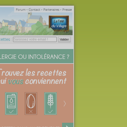
Forum
-
Contact
-
Partenaires
-
Presse
ettes :