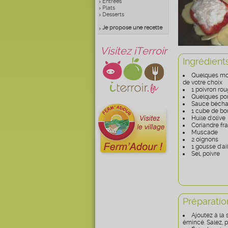
Entrées
Plats
Desserts
Je propose une recette
Visitez iTerroir
Ingrédient
Quelques mo
de votre choix
1 poivron ro
Quelques po
Sauce béch
1 cube de bo
Huile d'olive
Coriandre fr
Muscade
2 oignons
1 gousse d'a
Sel, poivre
Préparatio
Ajoutez à la
émincé. Salez, 