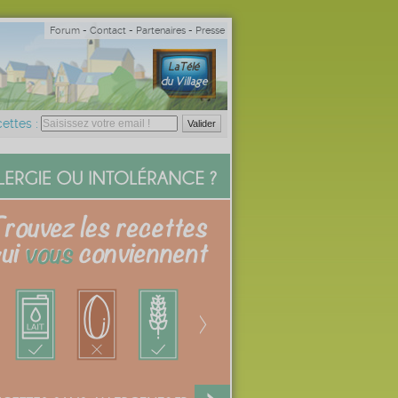
Forum
-
Contact
-
Partenaires
-
Presse
ettes :