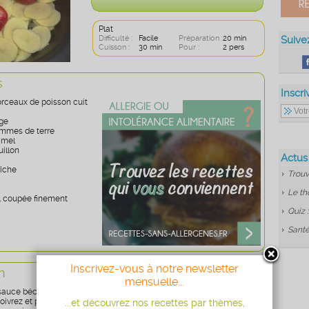
Plat
Difficulté :
Facile
Préparation :
20 min
Suive
Cuisson :
30 min
Pour :
2 pers
s
Inscri
rceaux de poisson cuit
uge
mmes de terre
amel
uillon
Actus
aîche
Trouv
Le th
il coupée finement
Quiz 
Santé
Inscrivez-vous à notre newsletter
n
mensuelle...
 sauce béchamel des morceaux de poisson coupés ainsi que l'ail
poivrez et parsemez de muscade.
...et découvrez nos recettes par thèmes,