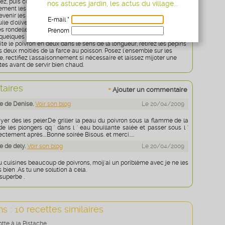
vez, puis coupez les pommes de terre en rondelles.
nos astuces jardin, les actus du village...
ment les oignons en rondelles fines.
revenir les rondelles d'oignons et la coriandre fraîche dans une poêle
E-mail *
ile d'olive.
s rondelles de pommes de terre et ajoutez le cube de bouillon.
Prénom
quelques instants à feu doux.
Age
* obligatoire
e le poivron en deux dans le sens de la longueur, retirez les pépins
s deux moitiés de la farce au poisson. Posez l'ensemble sur les
 rectifiez l'assaisonnement si nécessaire et laissez mijoter une
tes avant de servir bien chaud.
aires
+
Ajouter un commentaire
e de Denise.
Voir son blog
Le 20/04/2009
yer des les peler.De griller la peau du poivron sous la flamme de la
de les plongers qq ' dans l ' eau bouillante salée et passer sous l '
ctement après....Bonne soirée Bisous. et merci.....
 de dely.
Voir son blog
Le 20/04/2009
u cuisines beaucoup de poivrons, moij'ai un poriblème avec je ne les
 bien .As tu une solution à cela.
 superbe .
s : 10 recettes similaires
tte à la Pistache