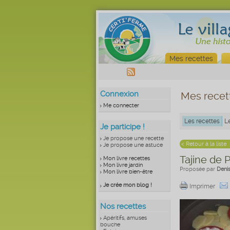
Mes recettes
Connexion
Mes recet
Me connecter
Les recettes
L
Je participe !
Je propose une recette
< Retour à la liste
Je propose une astuce
Tajine de 
Mon livre recettes
Mon livre jardin
Proposée par
Deni
Mon livre bien-être
Je crée mon blog !
Imprimer
Nos recettes
Apéritifs, amuses
bouche