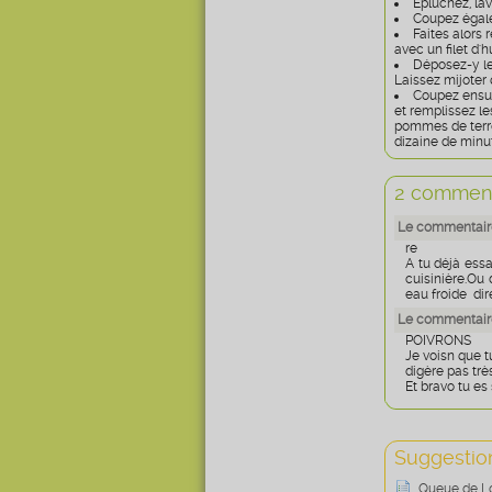
Épluchez, la
Coupez égale
Faites alors 
avec un filet d'hu
Déposez-y le
Laissez mijoter 
Coupez ensuit
et remplissez le
pommes de terre,
dizaine de minu
2 comment
Le commentair
re
A tu déjà essa
cuisinière.Ou 
eau froide dire
Le commentaire
POIVRONS
Je voisn que t
digère pas très
Et bravo tu es
Suggestion
Queue de Lo