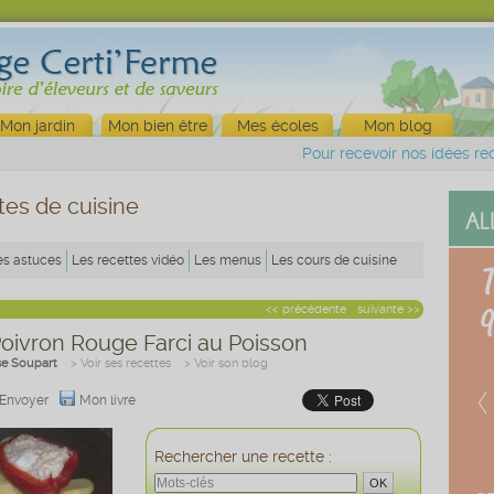
Mon jardin
Mon bien être
Mes écoles
Mon blog
Pour recevoir nos idées rec
tes de cuisine
es astuces
Les recettes vidéo
Les menus
Les cours de cuisine
<< précédente
suivante >>
Poivron Rouge Farci au Poisson
se Soupart
> Voir ses recettes
> Voir son blog
Envoyer
Mon livre
Rechercher une recette :