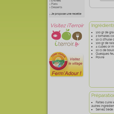
Entrées
Plats
Desserts
Je propose une recette
Visitez iTerroir
Ingrédient
100 gr de gr
2 tomates c
10 cl d’huile 
100 gr de rai
4 cubes or m
10 cl de bouil
Quelques feu
Poivre
Préparatio
Faîtes cuire 
autres ingrédient
Servez tiède 