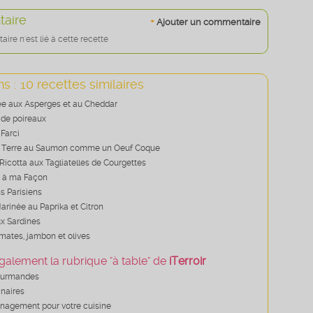
aire
+
Ajouter un commentaire
re n'est lié à cette recette
s : 10 recettes similaires
e aux Asperges et au Cheddar
 de poireaux
Farci
Terre au Saumon comme un Oeuf Coque
Ricotta aux Tagliatelles de Courgettes
e à ma Façon
ns Parisiens
arinée au Paprika et Citron
ux Sardines
mates, jambon et olives
galement la rubrique "à table" de
iTerroir
ourmandes
inaires
nagement pour votre cuisine