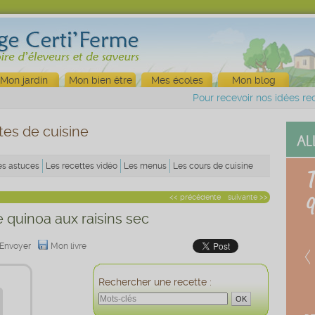
Mon jardin
Mon bien être
Mes écoles
Mon blog
Pour recevoir nos idées rec
tes de cuisine
es astuces
Les recettes vidéo
Les menus
Les cours de cuisine
<< précédente
suivante >>
 quinoa aux raisins sec
Envoyer
Mon livre
Rechercher une recette :