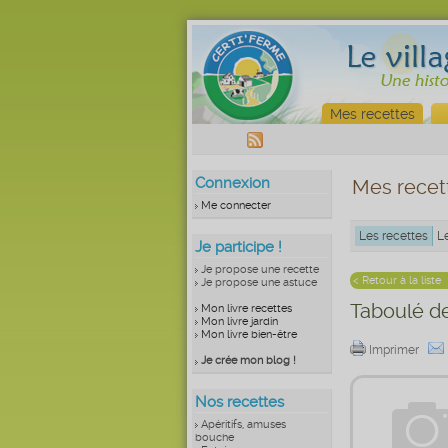
Mes recettes
Connexion
Mes recet
Me connecter
Les recettes
L
Je participe !
Je propose une recette
< Retour à la liste
Je propose une astuce
Taboulé de
Mon livre recettes
Mon livre jardin
Mon livre bien-être
Imprimer
Je crée mon blog !
Nos recettes
Apéritifs, amuses
bouche