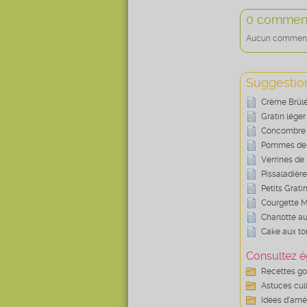
0 comment
Aucun commentai
Suggestion
Crème Brûlé
Gratin léger
Concombre 
Pommes de 
Verrines de 
Pissaladièr
Petits Grati
Courgette M
Charlotte a
Cake aux to
Consultez é
Recettes g
Astuces cul
Idées d’amé