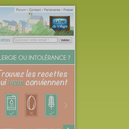
Forum
-
Contact
-
Partenaires
-
Presse
ettes :