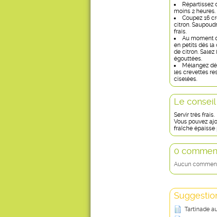
Répartissez d
moins 2 heures.
Coupez 16 cr
citron. Saupoud
frais.
Au moment de
en petits dés la 
de citron. Salez
égouttées.
Mélangez dél
les crevettes re
ciselées.
Le conseil
Servir très frais.
Vous pouvez ajo
fraîche épaisse
0 comment
Aucun commentai
Suggestion
Tartinade a