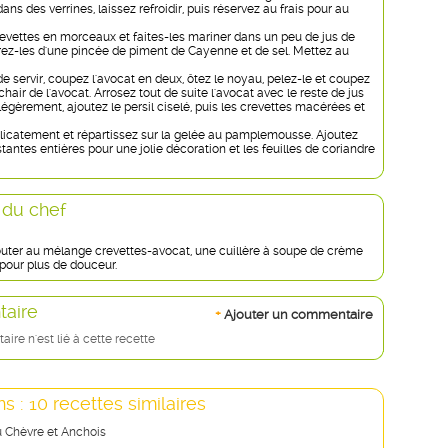
ans des verrines, laissez refroidir, puis réservez au frais pour au
evettes en morceaux et faites-les mariner dans un peu de jus de
rez-les d'une pincée de piment de Cayenne et de sel. Mettez au
 servir, coupez l'avocat en deux, ôtez le noyau, pelez-le et coupez
chair de l'avocat. Arrosez tout de suite l'avocat avec le reste de jus
 légèrement, ajoutez le persil ciselé, puis les crevettes macérées et
icatement et répartissez sur la gelée au pamplemousse. Ajoutez
stantes entières pour une jolie décoration et les feuilles de coriandre
 du chef
uter au mélange crevettes-avocat, une cuillère à soupe de crème
 pour plus de douceur.
aire
+
Ajouter un commentaire
re n'est lié à cette recette
s : 10 recettes similaires
u Chèvre et Anchois