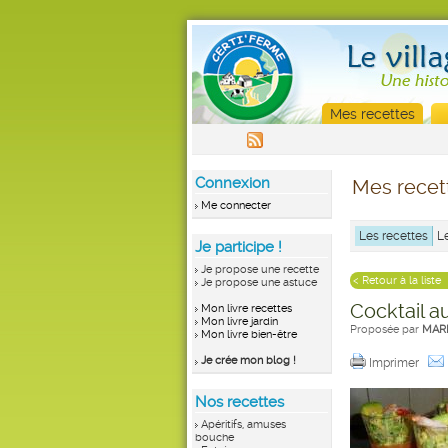
Mes recettes
Connexion
Mes recet
Me connecter
Les recettes
L
Je participe !
Je propose une recette
< Retour à la liste
Je propose une astuce
Cocktail 
Mon livre recettes
Mon livre jardin
Proposée par
MAR
Mon livre bien-être
Je crée mon blog !
Imprimer
Nos recettes
Apéritifs, amuses
bouche