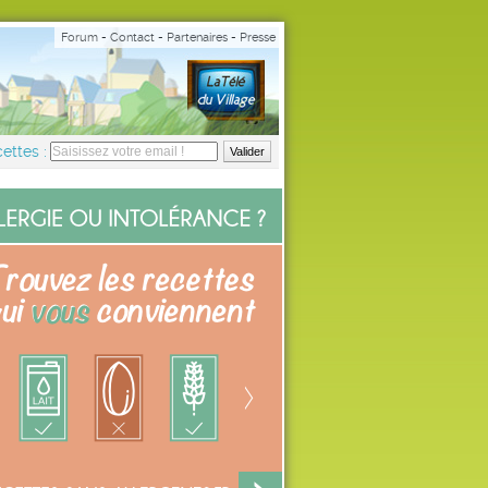
Forum
-
Contact
-
Partenaires
-
Presse
ettes :