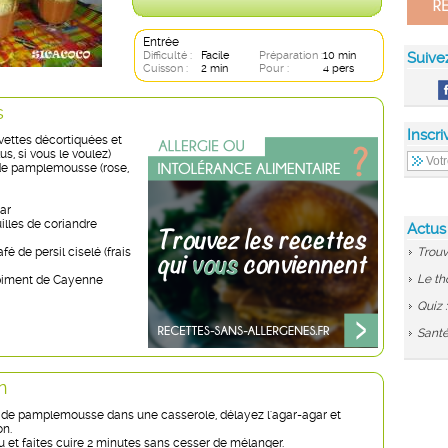
Entrée
Difficulté :
Facile
Préparation :
10 min
Suive
Cuisson :
2 min
Pour :
4 pers
s
Inscri
evettes décortiquées et
us, si vous le voulez)
 de pamplemousse (rose,
ar
illes de coriandre
Actus
afé de persil ciselé (frais
Trouv
Le th
 piment de Cayenne
Quiz 
Santé
n
s de pamplemousse dans une casserole, délayez l'agar-agar et
on.
u et faites cuire 2 minutes sans cesser de mélanger.