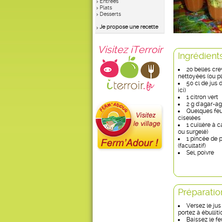
Entrées
Plats
Desserts
Je propose une recette
Visitez iTerroir
Ingrédient
20 belles cr
nettoyées (ou pl
50 cl de jus
ici)
1 citron vert
2 g d'agar-ag
Quelques feu
ciselées
1 cuillère à c
ou surgelé)
1 pincée de
(facultatif)
Sel, poivre
Préparatio
Versez le ju
portez à ébulliti
Baissez le fe