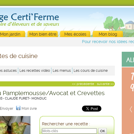
Mon jardin
Mon bien être
Mes écoles
Mon blog
Pour recevoir nos idées rec
tes de cuisine
es astuces
Les recettes vidéo
Les menus
Les cours de cuisine
<< précédente
suivante >>
au Pamplemousse/Avocat et Crevettes
IE- CLAUDE FURET- MONDUC
Envoyer
Mon livre
Rechercher une recette :