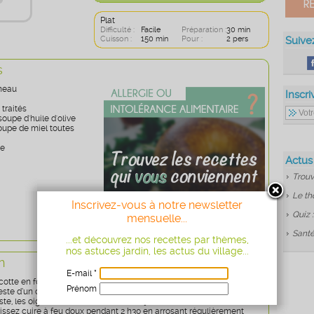
Plat
Difficulté :
Facile
Préparation :
30 min
Cuisson :
150 min
Pour :
2 pers
Suive
s
gneau
Inscri
 traités
soupe d'huile d'olive
soupe de miel toutes
re
Actus
Trouv
Le th
Inscrivez-vous à notre newsletter
Quiz 
mensuelle...
Santé
...et découvrez nos recettes par thèmes,
nos astuces jardin, les actus du village...
n
E-mail *
tte en fonte, faites dorer les souris d'agneau avec l'huile d'olive.
Prénom
este d’un citron.
ste, les oignons émincés, le miel et le jus de citron dans la cocotte.
Age
* obligatoire
aissez cuire à feu doux pendant 2 h30 en arrosant régulièrement