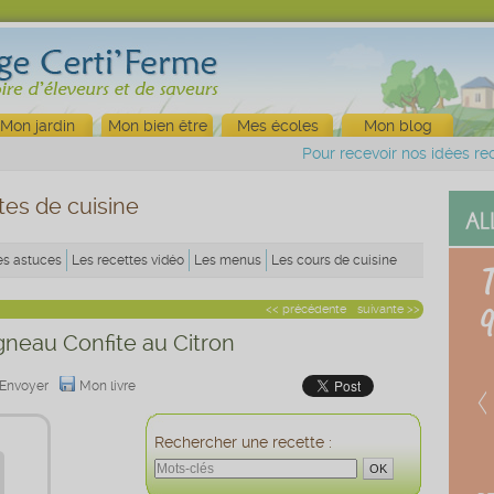
Mon jardin
Mon bien être
Mes écoles
Mon blog
Pour recevoir nos idées rec
tes de cuisine
es astuces
Les recettes vidéo
Les menus
Les cours de cuisine
<< précédente
suivante >>
gneau Confite au Citron
Envoyer
Mon livre
Rechercher une recette :