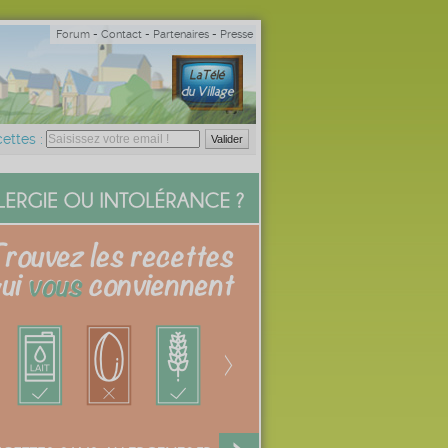
Forum
-
Contact
-
Partenaires
-
Presse
ettes :