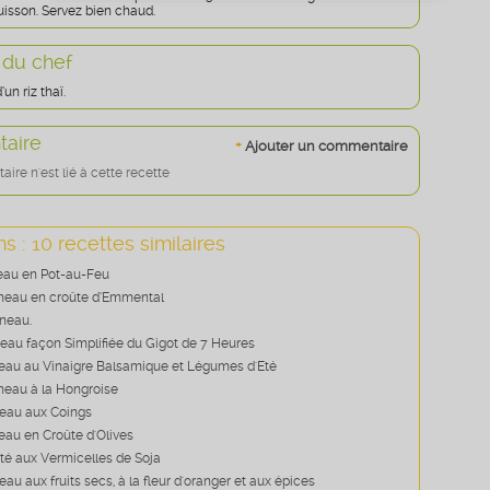
uisson. Servez bien chaud.
 du chef
n riz thaï.
aire
+
Ajouter un commentaire
re n'est lié à cette recette
s : 10 recettes similaires
eau en Pot-au-Feu
neau en croûte d’Emmental
neau.
neau façon Simplifiée du Gigot de 7 Heures
eau au Vinaigre Balsamique et Légumes d'Eté
neau à la Hongroise
neau aux Coings
eau en Croûte d'Olives
é aux Vermicelles de Soja
eau aux fruits secs, à la fleur d'oranger et aux épices