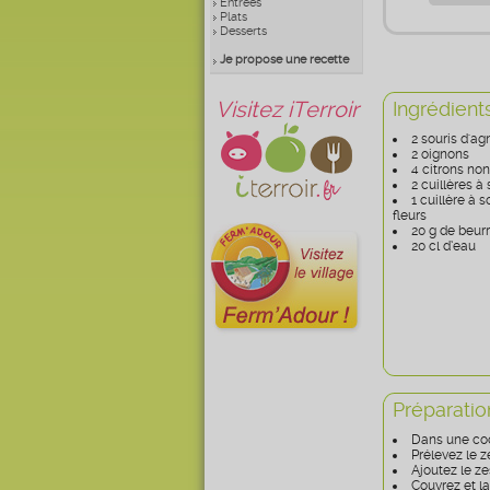
Entrées
Plats
Desserts
Je propose une recette
Visitez iTerroir
Ingrédient
2 souris d'a
2 oignons
4 citrons non
2 cuillères à 
1 cuillère à 
fleurs
20 g de beur
20 cl d’eau
Préparatio
Dans une coco
Prélevez le z
Ajoutez le ze
Couvrez et l