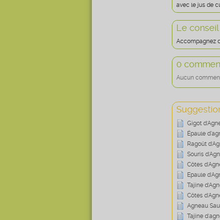
avec le jus de c
Le conseil
Accompagnez d’u
0 comment
Aucun commentai
Suggestion
Gigot d'Agn
Épaule d’ag
Ragoût d'Ag
Souris d'Ag
Côtes d'Agn
Epaule d'Ag
Tajine d'Ag
Côtes d'Agn
Agneau Saut
Tajine d'agn