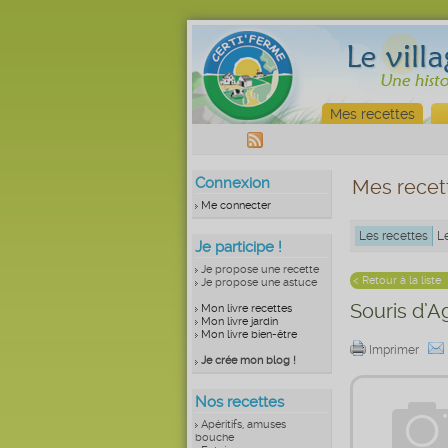
Mes recettes
Connexion
Mes recet
Me connecter
Les recettes
L
Je participe !
Je propose une recette
< Retour à la liste
Je propose une astuce
Souris d’A
Mon livre recettes
Mon livre jardin
Mon livre bien-être
Imprimer
Je crée mon blog !
Nos recettes
Apéritifs, amuses
bouche