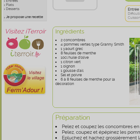
Entrées
Plats
Desserts
Entrée
Difficult
Je propose une recette
Cuisson
Visitez iTerroir
Ingrédients
2 concombres
4 pommes vertes type Granny Smith
1 yaourt grec
8 feuilles de menthe
10cl huile d’olive
1 citron vert
1 oignon
1 gousse d’ail
Sel et poivre
6 à 8 feuilles de menthe pour la
décoration
Préparation
Pelez et coupez les concombres en
Pelez, coupez et épépinez les pomm
Epluchez et hachez grossièrement la 