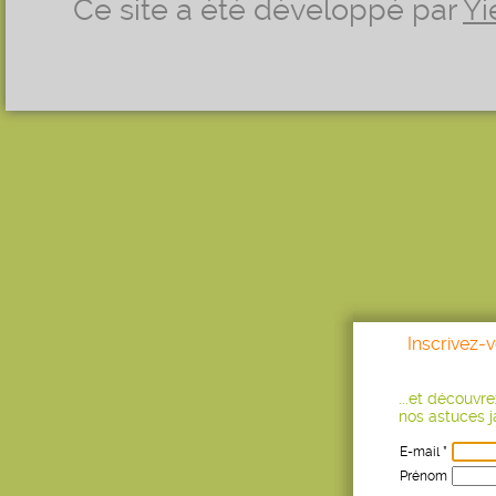
Ce site a été développé par
Yi
Inscrivez-
...et découvr
nos astuces ja
E-mail *
Prénom