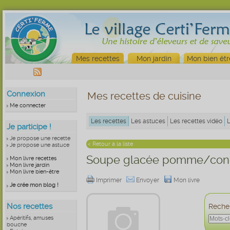
Mes recettes
Mon jardin
Mon bien êtr
Connexion
Mes recettes de cuisine
Me connecter
Les recettes
Les astuces
Les recettes vidéo
Je participe !
Je propose une recette
< Retour à la liste
Je propose une astuce
Soupe glacée pomme/co
Mon livre recettes
Mon livre jardin
Mon livre bien-être
Imprimer
Envoyer
Mon livre
Je crée mon blog !
Nos recettes
Recher
Apéritifs, amuses
bouche