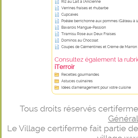
Riz au Lait à l'Ancienne
Verrines fraises et rhubarbe
Cupcakes
Poêlée berrichonne aux pommes (Gâteau à la
Bavarois Mangue-Passion
Tiramisu Rose aux Deux Fraises
Dominos au Chocolat
Coupes de Clémentines et Crème de Marron
Consultez également la rubriq
iTerroir
Recettes gourmandes
Astuces culinaires
Idées d’aménagement pour votre cuisine
Tous droits réservés certifer
Générale
Le Village certiferme fait partie 