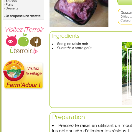
Entrées
Plats
Desserts
Desser
Je propose une recette
Difficult
Cuisson
Visitez iTerroir
Ingrédients
800 g de raisin noir
Sucre fin à votre goût
Préparation
Pressez le raisin en utilisant un moul
jus obtenu afin d'éliminer les résidus. I