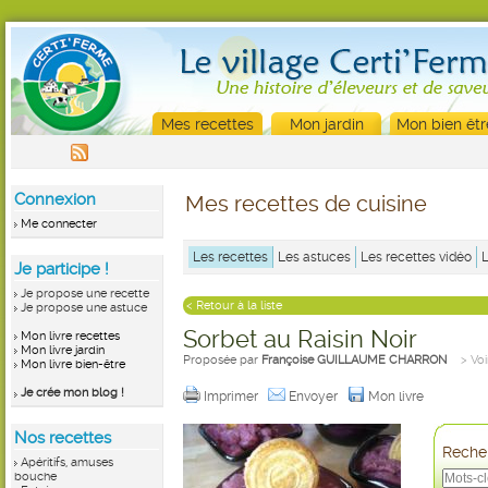
Mes recettes
Mon jardin
Mon bien êtr
Connexion
Mes recettes de cuisine
Me connecter
Les recettes
Les astuces
Les recettes vidéo
Je participe !
Je propose une recette
< Retour à la liste
Je propose une astuce
Sorbet au Raisin Noir
Mon livre recettes
Mon livre jardin
Proposée par
Françoise GUILLAUME CHARRON
> Voi
Mon livre bien-être
Je crée mon blog !
Imprimer
Envoyer
Mon livre
Nos recettes
Recher
Apéritifs, amuses
bouche