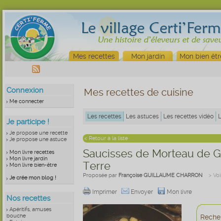
Mes recettes
Mon jardin
Mon bien êtr
Connexion
Mes recettes de cuisine
Me connecter
Les recettes
Les astuces
Les recettes vidéo
Je participe !
Je propose une recette
< Retour à la liste
Je propose une astuce
Saucisses de Morteau de 
Mon livre recettes
Mon livre jardin
Terre
Mon livre bien-être
Proposée par
Françoise GUILLAUME CHARRON
> Voi
Je crée mon blog !
Imprimer
Envoyer
Mon livre
Nos recettes
Apéritifs, amuses
bouche
Recher