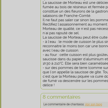
La saucisse de Morteau est une délici
fumée au bois de résineux et fermée pa
constitue un des fleurons de la gastro
salaisons de Franche-Comté.
Il ne faut pas saler car sinon les pomme
Rectifiez l'assaisonnement au moment d
Morteau de qualité, ce n'est pas nécess
n'ai pas rajouté de sel.
La saucisse de Morteau peut être cuite 
- à l'eau : le mode de cuisson le plus si
reconnaitre le moins bon car une bonne
avec l'eau de cuisson.
- au four : cette cuisson est plus goût
saucisse dans du papier d'aluminium e
1h30 à 210°C. Elle sera bien caramélisée
- sur des pommes de terre (comme sur m
que l'on appelle la saucisse de gîte. Tou
c'est que la Morteau piquée va cuire 
de fumé va descendre sur les pommes d
délice !
8 commentaires
Le commentaire de chantal02.
Voir son blog