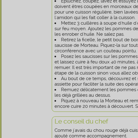
Épluchez, coupez, lavez et essuyez 
doivent êtres coupées en morceaux de 
pour une cuisson régulière, bien lavée
l'amidon qui les fait coller à la cuisson.
Mettez 3 cuillères à soupe d'huile d
sur feu moyen. Ajoutez les pommes de 
les enrober d'huile. Ne salez pas.
Retirez la ficelle, le petit bout de boi
saucisse de Morteau. Piquez-la sur tout
circonférence avec un couteau pointu.
Posez les saucisses sur les pommes 
et laissez cuire à feu doux 40 minutes, 
remuer. Il est très important de ne pa
étape de la cuisson sinon vous allez obte
Au bout de ce temps, découvrez et s
assiette pour faciliter la suite des opéra
Remuez délicatement les pommes de
les déjà grillées au dessus.
Piquez à nouveau la Morteau et reme
encore cuire 20 minutes à découvert. S
Le conseil du chef
Comme j'avais du chou rouge déjà cuisin
ajouté comme accompagnement.