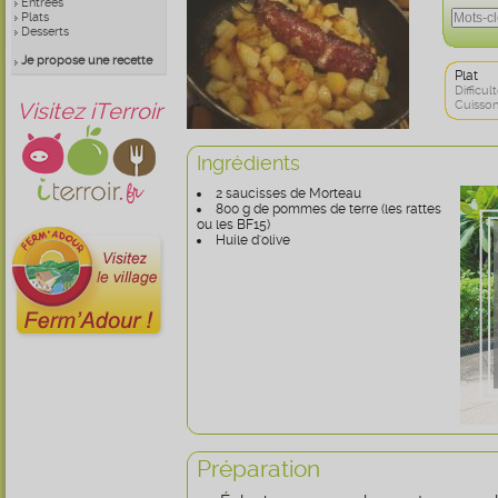
Entrées
Plats
Desserts
Je propose une recette
Plat
Difficult
Visitez iTerroir
Cuisson
Ingrédients
2 saucisses de Morteau
800 g de pommes de terre (les rattes
ou les BF15)
Huile d'olive
Préparation