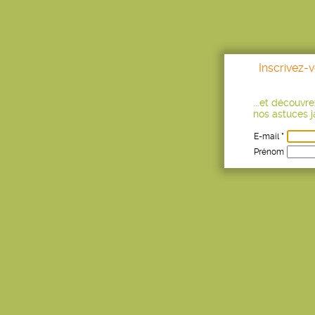
Inscrivez-
...et découvr
nos astuces ja
E-mail *
Prénom
Age