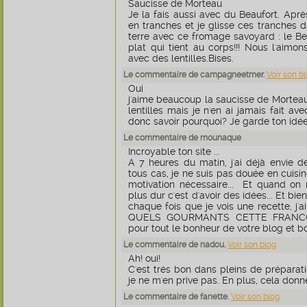
Saucisse de Morteau
Je la fais aussi avec du Beaufort. Après 
en tranches et je glisse ces tranches
terre avec ce fromage savoyard : le Bea
plat qui tient au corps!!! Nous l'aimo
avec des lentilles.Bises.
Le commentaire de campagneetmer.
Voir son b
Oui
j'aime beaucoup la saucisse de Morteau.
lentilles mais je n'en ai jamais fait a
donc savoir pourquoi? Je garde ton idée
Le commentaire de mounaque
Incroyable ton site ...
A 7 heures du matin, j'ai déjà envie 
tous cas, je ne suis pas douée en cuisi
motivation nécessaire... Et quand on 
plus dur c'est d'avoir des idées... Et bi
chaque fois que je vois une recette, j'ai
QUELS GOURMANTS CETTE FRANCOI
pour tout le bonheur de votre blog et b
Le commentaire de nadou.
Voir son blog
Ah! oui!
C'est trés bon dans pleins de préparati
je ne m'en prive pas. En plus, cela don
Le commentaire de fanette.
Voir son blog