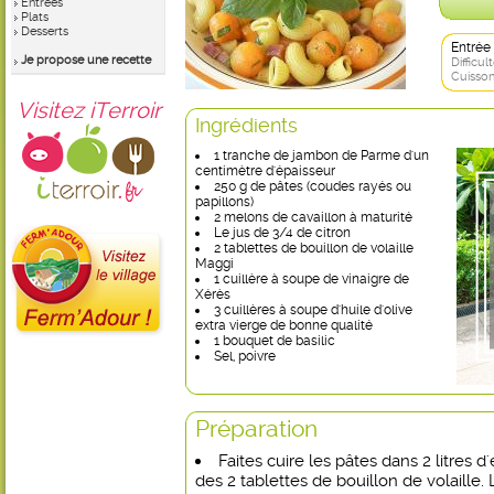
Entrées
Plats
Desserts
Entrée
Je propose une recette
Difficult
Cuisson
Visitez iTerroir
Ingrédients
1 tranche de jambon de Parme d'un
centimètre d'épaisseur
250 g de pâtes (coudes rayés ou
papillons)
2 melons de cavaillon à maturité
Le jus de 3/4 de citron
2 tablettes de bouillon de volaille
Maggi
1 cuillère à soupe de vinaigre de
Xérès
3 cuillères à soupe d'huile d'olive
extra vierge de bonne qualité
1 bouquet de basilic
Sel, poivre
Préparation
Faites cuire les pâtes dans 2 litres 
des 2 tablettes de bouillon de volaille. 