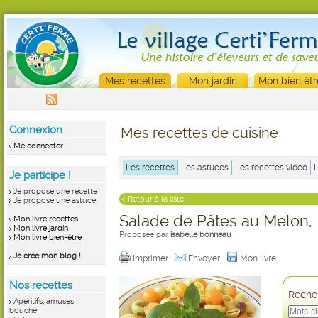
Mes recettes
Mon jardin
Mon bien êtr
Connexion
Mes recettes de cuisine
Me connecter
Les recettes
Les astuces
Les recettes vidéo
Je participe !
Je propose une recette
< Retour à la liste
Je propose une astuce
Salade de Pâtes au Melon, 
Mon livre recettes
Mon livre jardin
Proposée par
isabelle bonneau
Mon livre bien-être
Je crée mon blog !
Imprimer
Envoyer
Mon livre
Nos recettes
Recher
Apéritifs, amuses
bouche