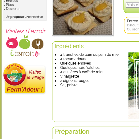
Entrées
Plats
Desserts
Je propose une recette
Entrée
Difficult
Visitez iTerroir
Cuisson
Ingrédients
4 tranches de pain ou pain de mie
4 rocamadours
Quelques endives
Quelques noix fraîches
4 cuillères à café de miel
Vinaigrette
2 oignons rouges
Sel, poivre
Préparation