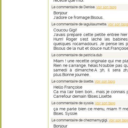
recette que moi.
Le commentaire de Denise.
Voir son blog
Bonjour
J'adore ce fromage.Bisous.
Le commentaire de laguillaumette.
Voir son blog
Coucou Gigi!
J'avais préparé cette petite entrée hie
Hum! Roger s'est léché les babines..
quelques rocamadours. Je pense les pr
Bisous de la nuit et douce nuit.Françoise
Le commentaire de patricia.dub
Miam ! une recette originale qui me plaî
Rien ne s'arrange, hélas.N'oublie pas q
samedi à dimanche.A 3h, il sera 2
plus.Bonne journée.
Le commentaire de lisette.
Voir son blog
Hello Françoise
Ca ma l'air bien bon... mais je connais 
Carrefour demain !Bises.Lisette.
Le commentaire de syssie.
Voir son blog
ça me parle bien ce menu, miam !!! mer
Bises. Syssie.
Le commentaire de chezmamygigi.
Voir son blo
Bonjour