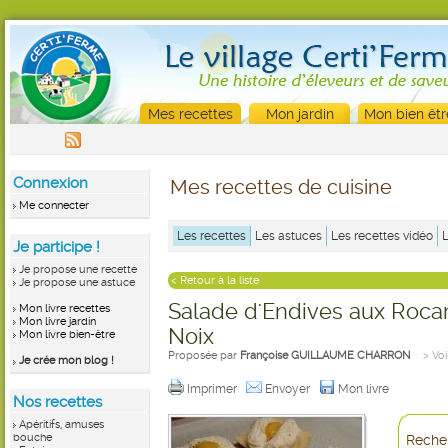
Mes recettes
Mon jardin
Mon bien êtr
Connexion
Mes recettes de cuisine
Me connecter
Les recettes
Les astuces
Les recettes vidéo
Je participe !
Je propose une recette
< Retour à la liste
Je propose une astuce
Salade d'Endives aux Roca
Mon livre recettes
Mon livre jardin
Noix
Mon livre bien-être
Proposée par
Françoise GUILLAUME CHARRON
> Voi
Je crée mon blog !
Imprimer
Envoyer
Mon livre
Nos recettes
Apéritifs, amuses
bouche
Recher