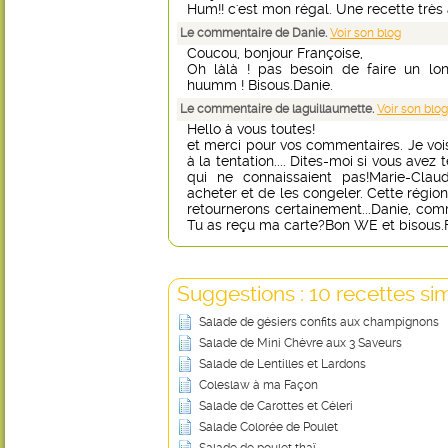
Hum!! c'est mon régal. Une recette très
Le commentaire de Danie.
Voir son blog
Coucou, bonjour Françoise,
Oh làlà ! pas besoin de faire un lo
huumm ! Bisous.Danie.
Le commentaire de laguillaumette.
Voir son blog
Hello à vous toutes!
et merci pour vos commentaires. Je vo
à la tentation.... Dites-moi si vous avez
qui ne connaissaient pas!Marie-Claud
acheter et de les congeler. Cette régio
retournerons certainement...Danie, com
Tu as reçu ma carte?Bon WE et bisous.
Suggestions : 10 recettes sim
Salade de gésiers confits aux champignons
Salade de Mini Chèvre aux 3 Saveurs
Salade de Lentilles et Lardons
Coleslaw à ma Façon
Salade de Carottes et Céleri
Salade Colorée de Poulet