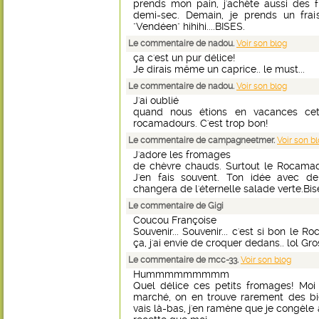
prends mon pain, j'achète aussi des 
demi-sec. Demain, je prends un frais
"Vendéen" hihihi....BISES.
Le commentaire de nadou.
Voir son blog
ça c'est un pur délice!
Je dirais même un caprice.. le must...
Le commentaire de nadou.
Voir son blog
J'ai oublié
quand nous étions en vacances cet 
rocamadours. C'est trop bon!
Le commentaire de campagneetmer.
Voir son b
J'adore les fromages
de chèvre chauds. Surtout le Rocamado
J'en fais souvent. Ton idée avec de
changera de l'éternelle salade verte.Bis
Le commentaire de Gigi
Coucou Françoise
Souvenir... Souvenir... c'est si bon le
ça, j'ai envie de croquer dedans.. lol Gro
Le commentaire de mcc-33.
Voir son blog
Hummmmmmmmm
Quel délice ces petits fromages! Moi 
marché, on en trouve rarement des bi
vais là-bas, j'en ramène que je congèle auss