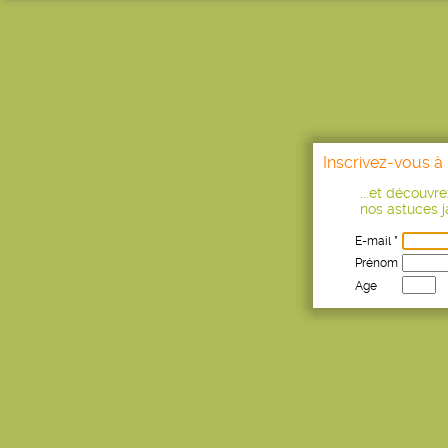
Inscrivez-vous à 
...et découvr
nos astuces ja
E-mail *
Prénom
Age