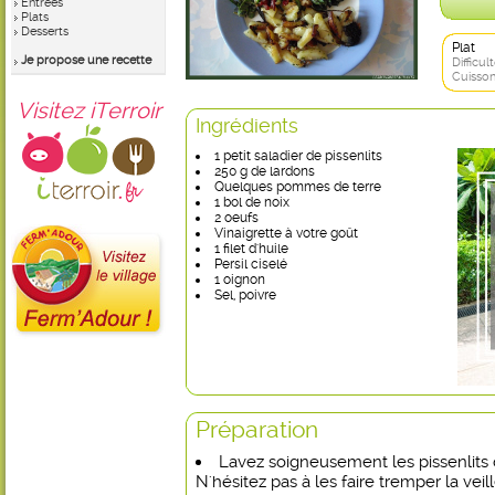
Entrées
Plats
Desserts
Plat
Je propose une recette
Difficult
Cuisson
Visitez iTerroir
Ingrédients
1 petit saladier de pissenlits
250 g de lardons
Quelques pommes de terre
1 bol de noix
2 oeufs
Vinaigrette à votre goût
1 filet d'huile
Persil ciselé
1 oignon
Sel, poivre
Préparation
Lavez soigneusement les pissenlits 
N'hésitez pas à les faire tremper la vei