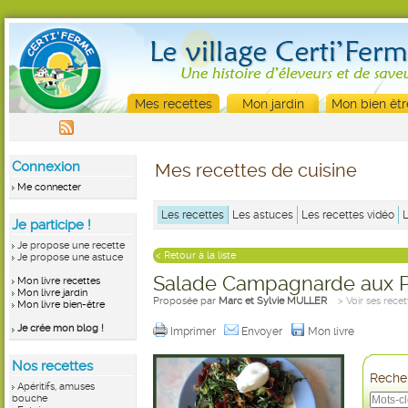
Mes recettes
Mon jardin
Mon bien êtr
Connexion
Mes recettes de cuisine
Me connecter
Les recettes
Les astuces
Les recettes vidéo
Je participe !
Je propose une recette
< Retour à la liste
Je propose une astuce
Salade Campagnarde aux Pi
Mon livre recettes
Mon livre jardin
Proposée par
Marc et Sylvie MULLER
> Voir ses recet
Mon livre bien-être
Je crée mon blog !
Imprimer
Envoyer
Mon livre
Nos recettes
Recher
Apéritifs, amuses
bouche