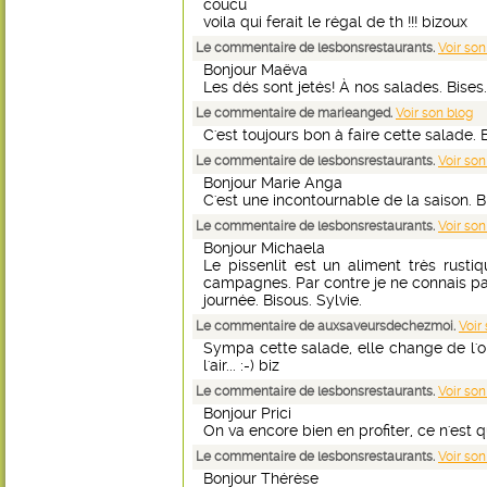
coucu
voila qui ferait le régal de th !!! bizoux
Le commentaire de lesbonsrestaurants.
Voir son
Bonjour Maëva
Les dés sont jetés! À nos salades. Bises.
Le commentaire de marieanged.
Voir son blog
C'est toujours bon à faire cette salade.
Le commentaire de lesbonsrestaurants.
Voir son
Bonjour Marie Anga
C'est une incontournable de la saison. Bi
Le commentaire de lesbonsrestaurants.
Voir son
Bonjour Michaela
Le pissenlit est un aliment très rusti
campagnes. Par contre je ne connais pas
journée. Bisous. Sylvie.
Le commentaire de auxsaveursdechezmoi.
Voir
Sympa cette salade, elle change de l'ord
l'air... :-) biz
Le commentaire de lesbonsrestaurants.
Voir son
Bonjour Prici
On va encore bien en profiter, ce n'est q
Le commentaire de lesbonsrestaurants.
Voir son
Bonjour Thérèse