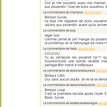
Oui! je me souviens aussi ma maman qu
aux pissenlits"! Que de bons souvenirs. B
Le commentaire de chantal02.
Voir son blog
Bonsoir Sylvie,
ce plat me rappelle de bons souvenir
'allions aux pissenlits",avant qu'ils arriv
Le commentaire de loup
léger bon
comme j'aime et j'en mange du pissenli
le printemps et le nettoyage de notre 
Le commentaire de Nella.
Voir son blog
COUCOU
Tu as ramasser les pissenlit toi.?? qu
trouve.Encore une bonne recette mia
partage.Bon mardi à toiBisouss
Le commentaire de lesbonsrestaurants.
Voir son
Bonjour Cath
Oui, sans aucun doute. Je ne te le deman
Le commentaire de lesbonsrestaurants.
Voir son
Bonjour Loup
C'est la première récolte après l'hiver. 
Bises. Sylvie.
Le commentaire de lesdelicesdelahague.
Voir s