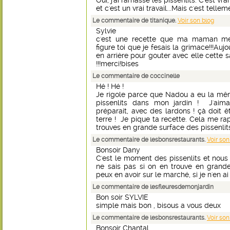
Oui, j'ai ramassé les pissenlits. C'est 
et c'est un vrai travail...Mais c'est tellem
Le commentaire de titanique.
Voir son blog
Sylvie
c'est une recette que ma maman me f
figure toi que je fesais la grimace!!!Aujo
en arrière pour gouter avec elle cette 
!!!merci!bises
Le commentaire de coccinelle
Hé ! Hé !
Je rigole parce que Nadou a eu la mêm
pissenlits dans mon jardin ! J'a
préparait, avec des lardons ! çà doit
terre ! Je pique ta recette. Cela me ra
trouves en grande surface des pissenlit
Le commentaire de lesbonsrestaurants.
Voir son
Bonsoir Dany
C'est le moment des pissenlits et nou
ne sais pas si on en trouve en grande
peux en avoir sur le marché, si je n'en ai
Le commentaire de lesfleuresdemonjardin
Bon soir SYLVIE
simple mais bon , bisous 
Le commentaire de lesbonsrestaurants.
Voir son
Bonsoir Chantal