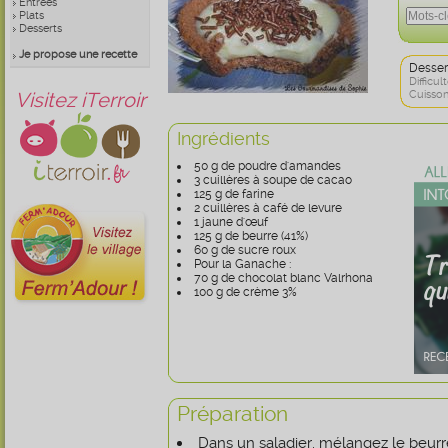
Entrées
Plats
Desserts
Je propose une recette
Desser
Difficult
Visitez iTerroir
Cuisson
Ingrédients
50 g de poudre d'amandes
3 cuillères à soupe de cacao
125 g de farine
2 cuillères à café de levure
1 jaune d'œuf
125 g de beurre (41%)
60 g de sucre roux
Pour la Ganache :
70 g de chocolat blanc Valrhona
100 g de crème 3%
Préparation
Dans un saladier, mélangez le beurr