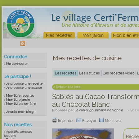
Mes recettes
Mon jardin
Mon bien êtr
Connexion
Mes recettes de cuisine
Me connecter
Les recettes
Les astuces
Les recettes vidéo
Je participe !
Je propose une recette
< Retour à la liste
Je propose une astuce
Sablés au Cacao Transformé
Mon livre recettes
Mon livre jardin
au Chocolat Blanc
Mon livre bien-être
Proposée par
Le cahier gourmand de Sophie
> Voir 
Je crée mon blog !
Imprimer
Envoyer
Mon livre
Nos recettes
Apéritifs, amuses
bouche
Recher