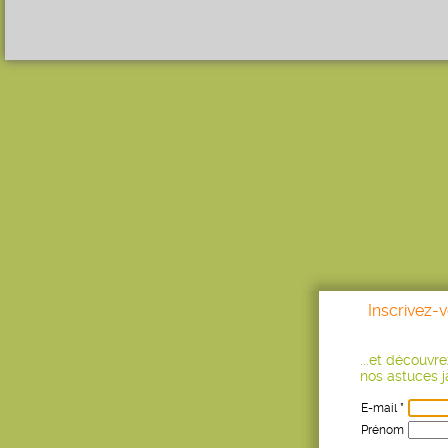
Inscrivez-
...et découvr
nos astuces ja
E-mail *
Prénom