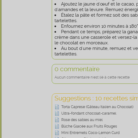
Ajoutez le jaune d'œuf et le cacao, p
d'amandes et la levure. Remuez énerg
Étalez la pâte et formez soit des sab
tartelettes.
Enfournez environ 10 minutes à 180°
Pendant ce temps, préparez la ganac
crème dans une casserole et versez-la 
le chocolat en morceaux.
Au bout d'une minute, remuez et ver
tartelettes.
0 commentaire
Aucun commentaire n'est lié à cette recette
Suggestions : 10 recettes sim
Torta Caprese (Gâteau Italien au Chocolat)
Ultra-fondant chocolat-caramel
Rose des sables au miel
Bûche Glacée aux Fruits Rouges
Mini Entremets Coco-Lemon Curd