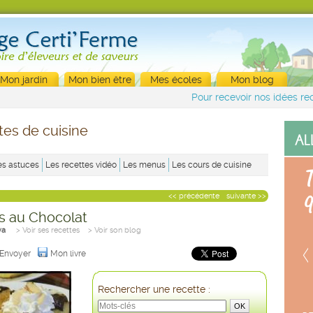
Mon jardin
Mon bien être
Mes écoles
Mon blog
Pour recevoir nos idées rec
tes de cuisine
es astuces
Les recettes vidéo
Les menus
Les cours de cuisine
<< précédente
suivante >>
es au Chocolat
va
> Voir ses recettes
> Voir son blog
Envoyer
Mon livre
Rechercher une recette :