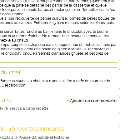
llition, versez d'un seul coup la farine et battez énergiquement à la
ce que la pâte se détache des parois de la casserole et qu'elle
. Incorporez les oeufs battus et mélangez bien. Remettez sur le feu
e consistance.
e à four recouverte de papier sulfurisé, formez de belles boules de
s unes aux autres. Enfournez 15 à 20 minutes selon les fours, puis
 servir, faites fondre au bain-marie le chocolat avec le beurre
ux et la crème fraîche. Ne remuez que lorsque le chocolat est
nez-le au chaud.
emps, coupez un chapeau dans chaque chou et mettez-en trois par
z dans chaque chou une boule de glace à la vanille, recouvrez du
 le chocolat fondu. Parsemez d'amandes grillées et décorez de
 du chef
fumer la sauce au chocolat d'une cuillère à café de rhum ou de
. C'est trop bon!
aire
+
Ajouter un commentaire
re n'est lié à cette recette
s : 10 recettes similaires
bricots à la Poudre d'Amande et Pistache