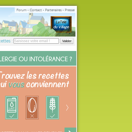
Forum
-
Contact
-
Partenaires
-
Presse
ettes :