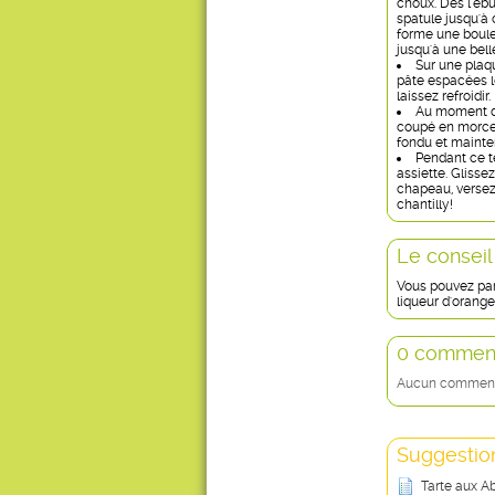
choux. Dès l'ébu
spatule jusqu'à 
forme une boule
jusqu'à une bell
Sur une plaqu
pâte espacées le
laissez refroidir.
Au moment de
coupé en morcea
fondu et mainte
Pendant ce t
assiette. Glisse
chapeau, versez
chantilly!
Le conseil
Vous pouvez par
liqueur d'orange
0 comment
Aucun commentai
Suggestion
Tarte aux A