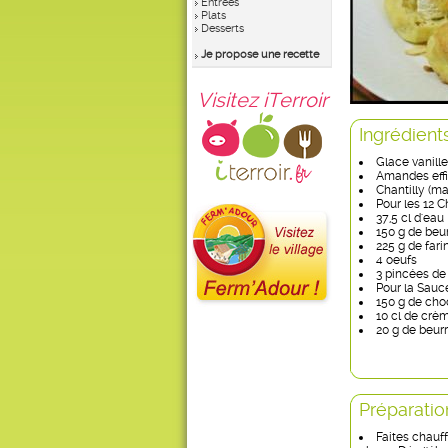
Entrées
Plats
Desserts
Je propose une recette
Visitez iTerroir
Ingrédient
Glace vanill
Amandes effil
Chantilly (m
Pour les 12 C
37,5 cl d'eau
150 g de beu
225 g de fari
4 oeufs
3 pincées de
Pour la Sauc
150 g de choc
10 cl de crè
20 g de beur
Préparatio
Faites chauff