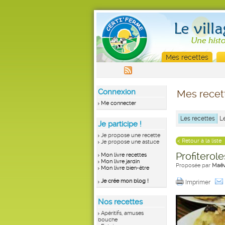
Mes recettes
Connexion
Mes recet
Me connecter
Les recettes
L
Je participe !
Je propose une recette
< Retour à la liste
Je propose une astuce
Profiterol
Mon livre recettes
Mon livre jardin
Proposée par
Maë
Mon livre bien-être
Je crée mon blog !
Imprimer
Nos recettes
Apéritifs, amuses
bouche