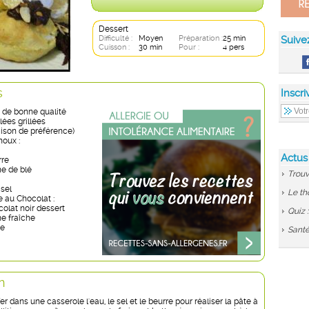
Dessert
Difficulté :
Moyen
Préparation :
25 min
Suive
Cuisson :
30 min
Pour :
4 pers
s
Inscri
e de bonne qualité
ées grillées
aison de préférence)
houx :
Actus
rre
ne de blé
Trouv
 sel
Le th
e au Chocolat :
olat noir dessert
Quiz 
me fraîche
re
Santé
n
er dans une casserole l'eau, le sel et le beurre pour réaliser la pâte à