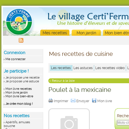
Mes recettes
Mon jardin
Mon bien êtr
Connexion
Mes recettes de cuisine
Me connecter
Les recettes
Les astuces
Les recettes vidéo
Je participe !
Je propose une recette
< Retour à la liste
Je propose une astuce
Poulet à la mexicaine
Mon livre recettes
Mon livre jardin
Mon livre bien-être
Imprimer
Envoyer
Mon livre
Je crée mon blog !
Nos recettes
Recher
Apéritifs, amuses
bouche